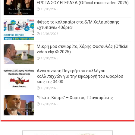
ΕΡΩΤΑ ΣΟΥ ΕΓΕΡΑΣΑ (Official music video 2025)
19/06/2025
Φέτος το καλοκαίρι στα S/M Χαλκιαδάκης
«χτυπάνε» 40άρια!
19/06/2025
Μικρή μου σενιορίτα, Χάρης Φασουλάς (Official
video clip © 2025)
16/06/2025
Ανακοίνωση Παγκρήτιου συλλόγου
καλλιτεχνών για την εφαρμογή του ωραρίου
έως τις 04:00
13/06/2025
‘’Ψεύτη Κόσμε’’ – Χαρίτος Τζαγκαράκης
12/06/2025