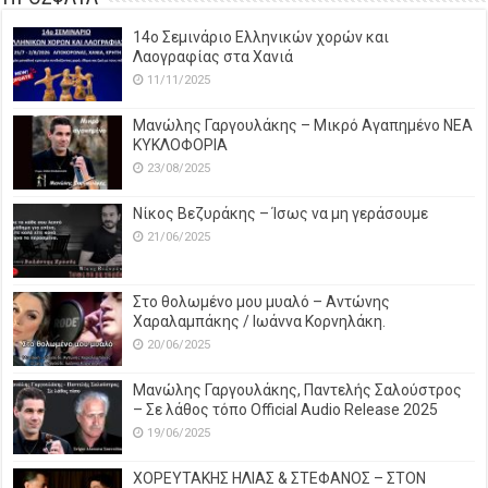
14o Σεμινάριο Ελληνικών χορών και
Λαογραφίας στα Χανιά
11/11/2025
Μανώλης Γαργουλάκης – Μικρό Αγαπημένο NEΑ
ΚΥΚΛΟΦΟΡΙΑ
23/08/2025
Νίκος Βεζυράκης – Ίσως να μη γεράσουμε
21/06/2025
Στο θολωμένο μου μυαλό – Αντώνης
Χαραλαμπάκης / Ιωάννα Κορνηλάκη.
20/06/2025
Μανώλης Γαργουλάκης, Παντελής Σαλούστρος
– Σε λάθος τόπο Official Audio Release 2025
19/06/2025
ΧΟΡΕΥΤΑΚΗΣ ΗΛΙΑΣ & ΣΤΕΦΑΝΟΣ – ΣΤΟΝ