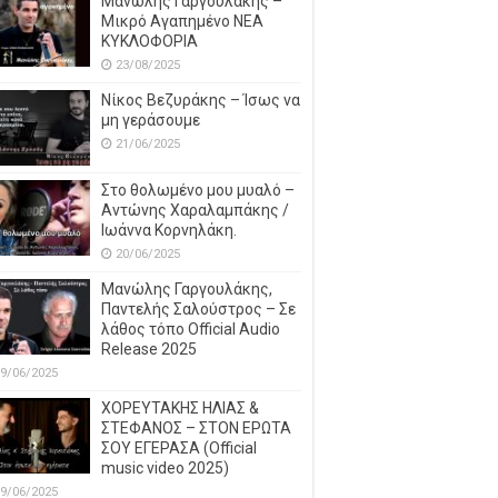
Μανώλης Γαργουλάκης –
Μικρό Αγαπημένο NEΑ
ΚΥΚΛΟΦΟΡΙΑ
23/08/2025
Νίκος Βεζυράκης – Ίσως να
μη γεράσουμε
21/06/2025
Στο θολωμένο μου μυαλό –
Αντώνης Χαραλαμπάκης /
Ιωάννα Κορνηλάκη.
20/06/2025
Μανώλης Γαργουλάκης,
Παντελής Σαλούστρος – Σε
λάθος τόπο Official Audio
Release 2025
9/06/2025
ΧΟΡΕΥΤΑΚΗΣ ΗΛΙΑΣ &
ΣΤΕΦΑΝΟΣ – ΣΤΟΝ ΕΡΩΤΑ
ΣΟΥ ΕΓΕΡΑΣΑ (Official
music video 2025)
9/06/2025