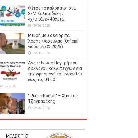
Φέτος το καλοκαίρι στα
S/M Χαλκιαδάκης
«χτυπάνε» 40άρια!
19/06/2025
Μικρή μου σενιορίτα,
Χάρης Φασουλάς (Official
video clip © 2025)
16/06/2025
Ανακοίνωση Παγκρήτιου
συλλόγου καλλιτεχνών για
την εφαρμογή του ωραρίου
έως τις 04:00
3/06/2025
‘’Ψεύτη Κόσμε’’ – Χαρίτος
Τζαγκαράκης
12/06/2025