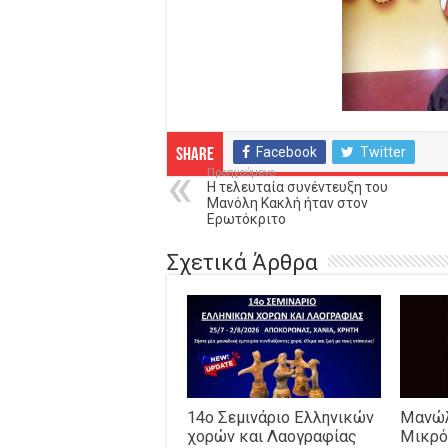
Facebook
Twitter
Share
Προηγούμενο
H τελευταία συνέντευξη του
Μανόλη Κακλή ήταν στον
Ερωτόκριτο
Σχετικά Άρθρα
14o Σεμινάριο Ελληνικών
Μανώλ
χορών και Λαογραφίας
Μικρό