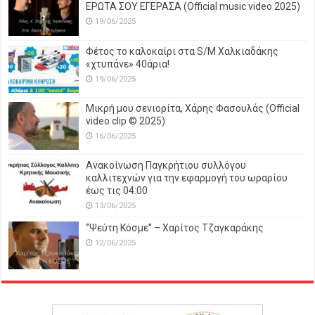
ΕΡΩΤΑ ΣΟΥ ΕΓΕΡΑΣΑ (Official music video 2025)
19/06/2025
Φέτος το καλοκαίρι στα S/M Χαλκιαδάκης
«χτυπάνε» 40άρια!
19/06/2025
Μικρή μου σενιορίτα, Χάρης Φασουλάς (Official
video clip © 2025)
16/06/2025
Ανακοίνωση Παγκρήτιου συλλόγου
καλλιτεχνών για την εφαρμογή του ωραρίου
έως τις 04:00
13/06/2025
‘’Ψεύτη Κόσμε’’ – Χαρίτος Τζαγκαράκης
12/06/2025