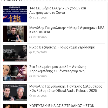
14o Σεμινάριο Ελληνικών χορών και
Λαογραφίας στα Χανιά
11/11/2025
Μανώλης Γαργουλάκης – Μικρό Αγαπημένο NEΑ
ΚΥΚΛΟΦΟΡΙΑ
23/08/2025
Νίκος Βεζυράκης – Ίσως να μη γεράσουμε
21/06/2025
Στο θολωμένο μου μυαλό – Αντώνης
Χαραλαμπάκης / Ιωάννα Κορνηλάκη.
20/06/2025
Μανώλης Γαργουλάκης, Παντελής Σαλούστρος
– Σε λάθος τόπο Official Audio Release 2025
19/06/2025
ΧΟΡΕΥΤΑΚΗΣ ΗΛΙΑΣ & ΣΤΕΦΑΝΟΣ – ΣΤΟΝ