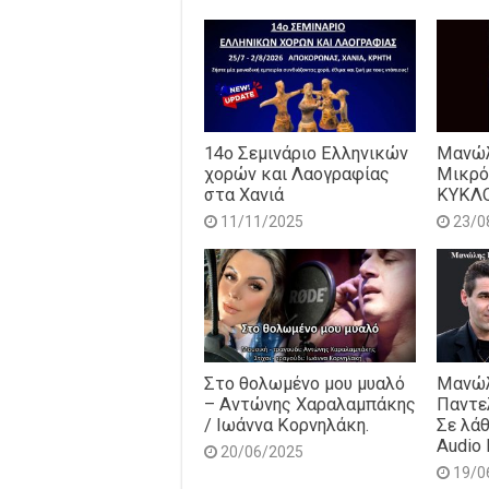
14o Σεμινάριο Ελληνικών
Μανώλ
χορών και Λαογραφίας
Μικρό
στα Χανιά
ΚΥΚΛ
11/11/2025
23/0
Στο θολωμένο μου μυαλό
Μανώλ
– Αντώνης Χαραλαμπάκης
Παντε
/ Ιωάννα Κορνηλάκη.
Σε λάθ
Audio 
20/06/2025
19/0