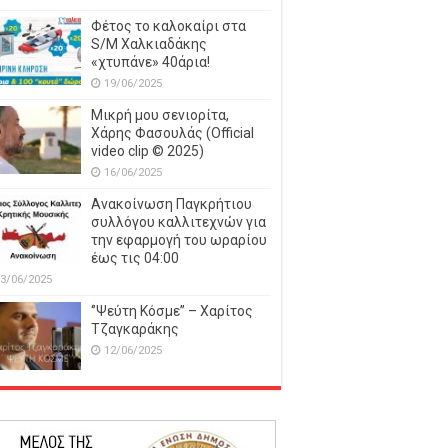
Φέτος το καλοκαίρι στα
S/M Χαλκιαδάκης
«χτυπάνε» 40άρια!
19/06/2025
Μικρή μου σενιορίτα,
Χάρης Φασουλάς (Official
video clip © 2025)
16/06/2025
Ανακοίνωση Παγκρήτιου
συλλόγου καλλιτεχνών για
την εφαρμογή του ωραρίου
έως τις 04:00
3/06/2025
‘’Ψεύτη Κόσμε’’ – Χαρίτος
Τζαγκαράκης
12/06/2025