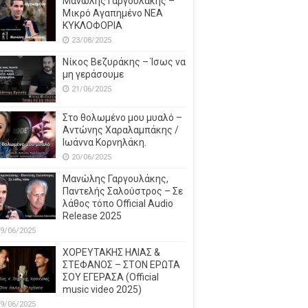
Μανώλης Γαργουλάκης –
Μικρό Αγαπημένο NEΑ
ΚΥΚΛΟΦΟΡΙΑ
23/08/2025
Νίκος Βεζυράκης – Ίσως να
μη γεράσουμε
21/06/2025
Στο θολωμένο μου μυαλό –
Αντώνης Χαραλαμπάκης /
Ιωάννα Κορνηλάκη.
20/06/2025
Μανώλης Γαργουλάκης,
Παντελής Σαλούστρος – Σε
λάθος τόπο Official Audio
Release 2025
9/06/2025
ΧΟΡΕΥΤΑΚΗΣ ΗΛΙΑΣ &
ΣΤΕΦΑΝΟΣ – ΣΤΟΝ ΕΡΩΤΑ
ΣΟΥ ΕΓΕΡΑΣΑ (Official
music video 2025)
9/06/2025