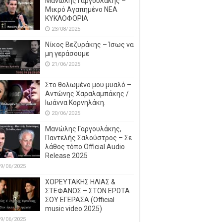
Μανώλης Γαργουλάκης –
Μικρό Αγαπημένο NEΑ
ΚΥΚΛΟΦΟΡΙΑ
23/08/2025
Νίκος Βεζυράκης – Ίσως να
μη γεράσουμε
21/06/2025
Στο θολωμένο μου μυαλό –
Αντώνης Χαραλαμπάκης /
Ιωάννα Κορνηλάκη.
20/06/2025
Μανώλης Γαργουλάκης,
Παντελής Σαλούστρος – Σε
λάθος τόπο Official Audio
Release 2025
9/06/2025
ΧΟΡΕΥΤΑΚΗΣ ΗΛΙΑΣ &
ΣΤΕΦΑΝΟΣ – ΣΤΟΝ ΕΡΩΤΑ
ΣΟΥ ΕΓΕΡΑΣΑ (Official
music video 2025)
9/06/2025