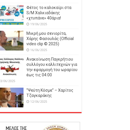
Φέτος το καλοκαίρι στα
S/M Χαλκιαδάκης
«χτυπάνε» 40άρια!
19/06/2025
Μικρή μου σενιορίτα,
Χάρης Φασουλάς (Official
video clip © 2025)
16/06/2025
Ανακοίνωση Παγκρήτιου
συλλόγου καλλιτεχνών για
την εφαρμογή του ωραρίου
έως τις 04:00
3/06/2025
‘’Ψεύτη Κόσμε’’ – Χαρίτος
Τζαγκαράκης
12/06/2025