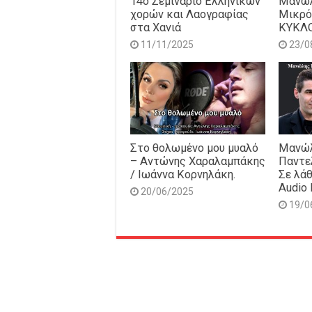
14o Σεμινάριο Ελληνικών
Μανώλ
χορών και Λαογραφίας
Μικρό
στα Χανιά
ΚΥΚΛ
11/11/2025
23/0
Στο θολωμένο μου μυαλό
Μανώλ
– Αντώνης Χαραλαμπάκης
Παντε
/ Ιωάννα Κορνηλάκη.
Σε λάθ
Audio 
20/06/2025
19/0