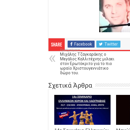
Facebook
Twitter
Share
Προηγούμενο
Μιχάλης Τζαγκαράκης ο
Μεγάλος Καλλιτέχνης μιλαει
στον Ερωτόκριτο για το πιο
ωραίο Χριστουγεννιάτικο
δώρο του.
Σχετικά Άρθρα