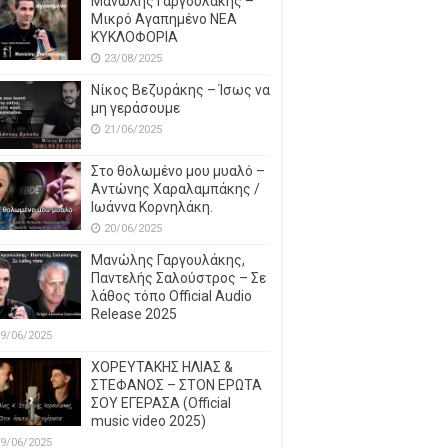
Μανώλης Γαργουλάκης –
Μικρό Αγαπημένο NEΑ
ΚΥΚΛΟΦΟΡΙΑ
23/08/2025
Νίκος Βεζυράκης – Ίσως να
μη γεράσουμε
21/06/2025
Στο θολωμένο μου μυαλό –
Αντώνης Χαραλαμπάκης /
Ιωάννα Κορνηλάκη.
20/06/2025
Μανώλης Γαργουλάκης,
Παντελής Σαλούστρος – Σε
λάθος τόπο Official Audio
Release 2025
9/06/2025
ΧΟΡΕΥΤΑΚΗΣ ΗΛΙΑΣ &
ΣΤΕΦΑΝΟΣ – ΣΤΟΝ ΕΡΩΤΑ
ΣΟΥ ΕΓΕΡΑΣΑ (Official
music video 2025)
9/06/2025