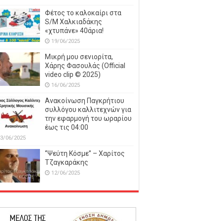
Φέτος το καλοκαίρι στα
S/M Χαλκιαδάκης
«χτυπάνε» 40άρια!
19/06/2025
Μικρή μου σενιορίτα,
Χάρης Φασουλάς (Official
video clip © 2025)
16/06/2025
Ανακοίνωση Παγκρήτιου
συλλόγου καλλιτεχνών για
την εφαρμογή του ωραρίου
έως τις 04:00
3/06/2025
‘’Ψεύτη Κόσμε’’ – Χαρίτος
Τζαγκαράκης
12/06/2025