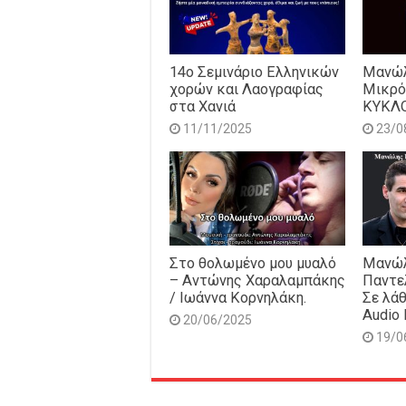
14o Σεμινάριο Ελληνικών
Μανώλ
χορών και Λαογραφίας
Μικρό
στα Χανιά
ΚΥΚΛ
11/11/2025
23/0
Στο θολωμένο μου μυαλό
Μανώλ
– Αντώνης Χαραλαμπάκης
Παντε
/ Ιωάννα Κορνηλάκη.
Σε λάθ
Audio 
20/06/2025
19/0