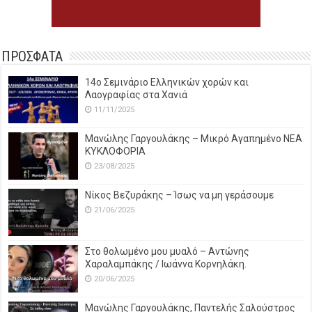
ΠΡΟΣΦΑΤΑ
14o Σεμινάριο Ελληνικών χορών και
Λαογραφίας στα Χανιά
11/11/2025
Μανώλης Γαργουλάκης – Μικρό Αγαπημένο NEΑ
ΚΥΚΛΟΦΟΡΙΑ
23/08/2025
Νίκος Βεζυράκης – Ίσως να μη γεράσουμε
21/06/2025
Στο θολωμένο μου μυαλό – Αντώνης
Χαραλαμπάκης / Ιωάννα Κορνηλάκη.
20/06/2025
Μανώλης Γαργουλάκης, Παντελής Σαλούστρος