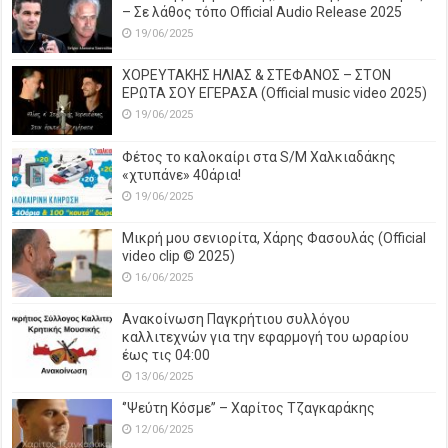
– Σε λάθος τόπο Official Audio Release 2025
19/06/2025
ΧΟΡΕΥΤΑΚΗΣ ΗΛΙΑΣ & ΣΤΕΦΑΝΟΣ – ΣΤΟΝ
ΕΡΩΤΑ ΣΟΥ ΕΓΕΡΑΣΑ (Official music video 2025)
19/06/2025
Φέτος το καλοκαίρι στα S/M Χαλκιαδάκης
«χτυπάνε» 40άρια!
19/06/2025
Μικρή μου σενιορίτα, Χάρης Φασουλάς (Official
video clip © 2025)
16/06/2025
Ανακοίνωση Παγκρήτιου συλλόγου
καλλιτεχνών για την εφαρμογή του ωραρίου
έως τις 04:00
13/06/2025
‘’Ψεύτη Κόσμε’’ – Χαρίτος Τζαγκαράκης
12/06/2025