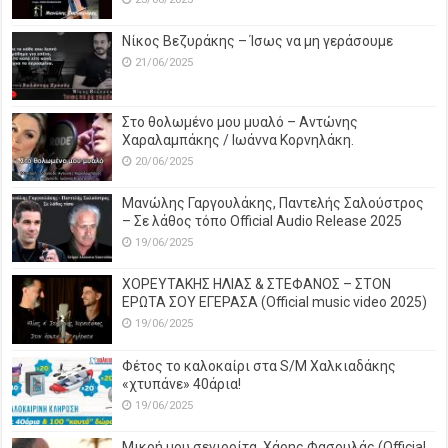
Νίκος Βεζυράκης – Ίσως να μη γεράσουμε
21/06/2025
Στο θολωμένο μου μυαλό – Αντώνης
Χαραλαμπάκης / Ιωάννα Κορνηλάκη.
20/06/2025
Μανώλης Γαργουλάκης, Παντελής Σαλούστρος
– Σε λάθος τόπο Official Audio Release 2025
19/06/2025
ΧΟΡΕΥΤΑΚΗΣ ΗΛΙΑΣ & ΣΤΕΦΑΝΟΣ – ΣΤΟΝ
ΕΡΩΤΑ ΣΟΥ ΕΓΕΡΑΣΑ (Official music video 2025)
19/06/2025
Φέτος το καλοκαίρι στα S/M Χαλκιαδάκης
«χτυπάνε» 40άρια!
19/06/2025
Μικρή μου σενιορίτα, Χάρης Φασουλάς (Official