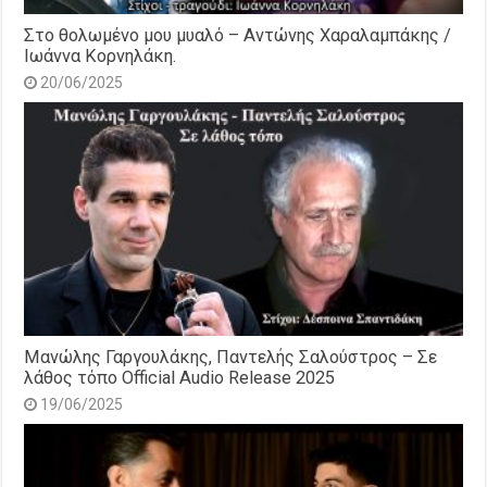
Στο θολωμένο μου μυαλό – Αντώνης Χαραλαμπάκης /
Ιωάννα Κορνηλάκη.
20/06/2025
Μανώλης Γαργουλάκης, Παντελής Σαλούστρος – Σε
λάθος τόπο Official Audio Release 2025
19/06/2025