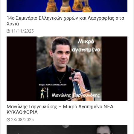
14o Σεμινάριο Ελληνικών χορών και Λαογραφίας στα
Χανιά
11/11/2025
Μανώλης Γαργουλάκης – Μικρό Αγαπημένο NEΑ
ΚΥΚΛΟΦΟΡΙΑ
23/08/2025