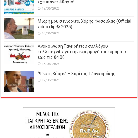
«χτυπάνε» 40άρια!
19/06/2025
Μικρή μου σενιορίτα, Χάρης Φασουλάς (Official
video clip © 2025)
16/06/2025
Ανακοίνωση Παγκρήτιου συλλόγου
καλλιτεχνών για την εφαρμογή του ωραρίου
έως τις 04:00
13/06/2025
‘’Ψεύτη Κόσμε’’ – Χαρίτος Τζαγκαράκης
12/06/2025