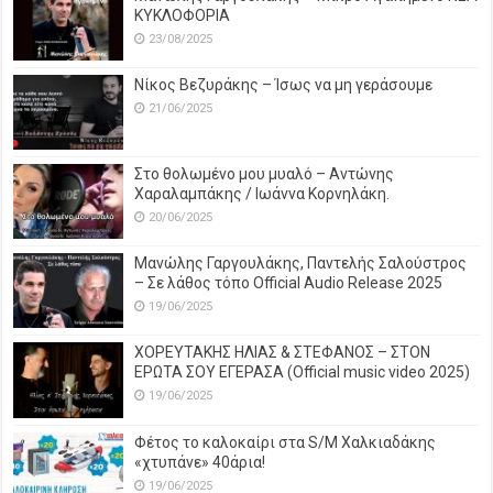
ΚΥΚΛΟΦΟΡΙΑ
23/08/2025
Νίκος Βεζυράκης – Ίσως να μη γεράσουμε
21/06/2025
Στο θολωμένο μου μυαλό – Αντώνης
Χαραλαμπάκης / Ιωάννα Κορνηλάκη.
20/06/2025
Μανώλης Γαργουλάκης, Παντελής Σαλούστρος
– Σε λάθος τόπο Official Audio Release 2025
19/06/2025
ΧΟΡΕΥΤΑΚΗΣ ΗΛΙΑΣ & ΣΤΕΦΑΝΟΣ – ΣΤΟΝ
ΕΡΩΤΑ ΣΟΥ ΕΓΕΡΑΣΑ (Official music video 2025)
19/06/2025
Φέτος το καλοκαίρι στα S/M Χαλκιαδάκης
«χτυπάνε» 40άρια!
19/06/2025