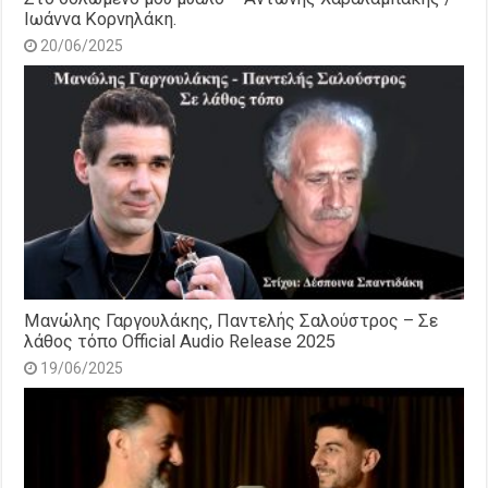
Ιωάννα Κορνηλάκη.
20/06/2025
Μανώλης Γαργουλάκης, Παντελής Σαλούστρος – Σε
λάθος τόπο Official Audio Release 2025
19/06/2025