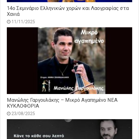
14o Σεμινάριο Ελληνικών χορών και Λαογραφίας στα
Χανιά
11/11/2025
Μανώλης Γαργουλάκης – Μικρό Αγαπημένο NEΑ
ΚΥΚΛΟΦΟΡΙΑ
23/08/2025