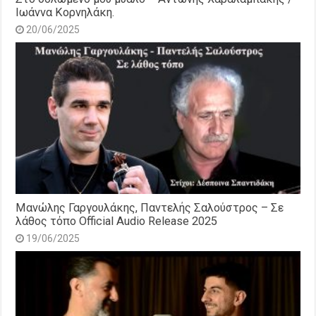
Ιωάννα Κορνηλάκη.
20/06/2025
Μανώλης Γαργουλάκης, Παντελής Σαλούστρος – Σε
λάθος τόπο Official Audio Release 2025
19/06/2025