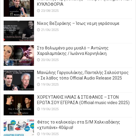
ΚΥΚΛΟΦΟΡΙΑ
23/08/2025
Νίκος Βεζυράκης – Ίσως να μη γεράσουμε
21/06/2025
Στο θολωμένο μου μυαλό – Αντώνης
Χαραλαμπάκης / Ιωάννα Κορνηλάκη.
20/06/2025
Μανώλης Γαργουλάκης, Παντελής Σαλούστρος
– Σε λάθος τόπο Official Audio Release 2025
19/06/2025
ΧΟΡΕΥΤΑΚΗΣ ΗΛΙΑΣ & ΣΤΕΦΑΝΟΣ – ΣΤΟΝ
ΕΡΩΤΑ ΣΟΥ ΕΓΕΡΑΣΑ (Official music video 2025)
19/06/2025
Φέτος το καλοκαίρι στα S/M Χαλκιαδάκης
«χτυπάνε» 40άρια!
19/06/2025