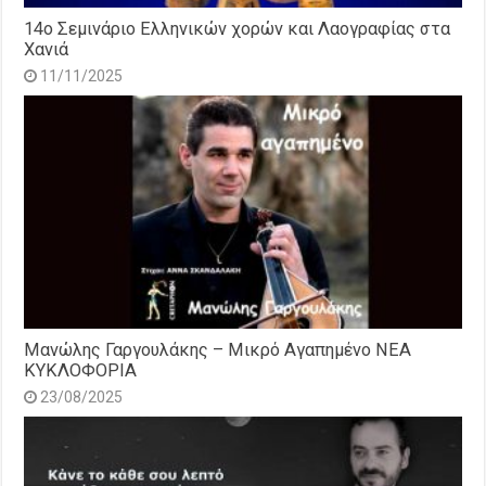
14o Σεμινάριο Ελληνικών χορών και Λαογραφίας στα
Χανιά
11/11/2025
Μανώλης Γαργουλάκης – Μικρό Αγαπημένο NEΑ
ΚΥΚΛΟΦΟΡΙΑ
23/08/2025