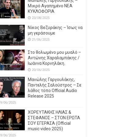
Μανώλης Γαργουλάκης –
Μικρό Αγαπημένο NEΑ
ΚΥΚΛΟΦΟΡΙΑ
23/08/2025
Νίκος Βεζυράκης – Ίσως να
μη γεράσουμε
21/06/2025
Στο θολωμένο μου μυαλό –
Αντώνης Χαραλαμπάκης /
Ιωάννα Κορνηλάκη.
20/06/2025
Μανώλης Γαργουλάκης,
Παντελής Σαλούστρος – Σε
λάθος τόπο Official Audio
Release 2025
9/06/2025
ΧΟΡΕΥΤΑΚΗΣ ΗΛΙΑΣ &
ΣΤΕΦΑΝΟΣ – ΣΤΟΝ ΕΡΩΤΑ
ΣΟΥ ΕΓΕΡΑΣΑ (Official
music video 2025)
9/06/2025