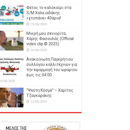
Φέτος το καλοκαίρι στα
S/M Χαλκιαδάκης
«χτυπάνε» 40άρια!
19/06/2025
Μικρή μου σενιορίτα,
Χάρης Φασουλάς (Official
video clip © 2025)
16/06/2025
Ανακοίνωση Παγκρήτιου
συλλόγου καλλιτεχνών για
την εφαρμογή του ωραρίου
έως τις 04:00
3/06/2025
‘’Ψεύτη Κόσμε’’ – Χαρίτος
Τζαγκαράκης
12/06/2025