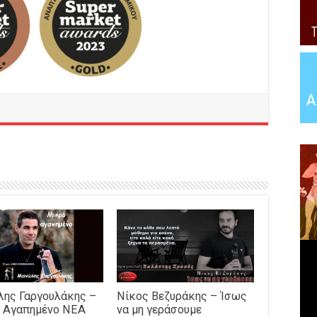
ης Γαργουλάκης –
Νίκος Βεζυράκης – Ίσως
 Αγαπημένο NEΑ
να μη γεράσουμε