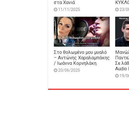
στα Χανιά
ΚΥΚΛ
11/11/2025
23/0
Στο θολωμένο μου μυαλό
Μανώλ
– Αντώνης Χαραλαμπάκης
Παντε
/ Ιωάννα Κορνηλάκη.
Σε λάθ
Audio 
20/06/2025
19/0