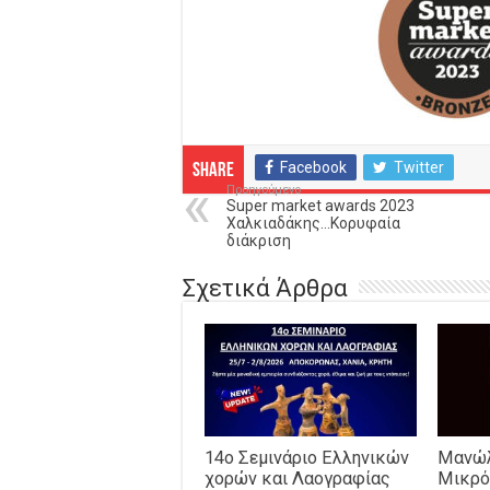
Facebook
Twitter
Share
Προηγούμενο
Super market awards 2023
Χαλκιαδάκης…Κορυφαία
διάκριση
Σχετικά Άρθρα
14o Σεμινάριο Ελληνικών
Μανώλ
χορών και Λαογραφίας
Μικρό