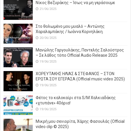
Νίκος Βεζυράκης – Ίσως να μη γεράσουμε
21/06/2025
Στο θολωμένο μου μυαλό – Αντώνης
Χαραλαμπάκης / Ιωάννα Κορνηλάκη.
20/06/2025
Μανώλης Γαργουλάκης, Παντελής Σαλούστρος
– Σε λάθος τόπο Official Audio Release 2025
19/06/2025
ΧΟΡΕΥΤΑΚΗΣ ΗΛΙΑΣ & ΣΤΕΦΑΝΟΣ – ΣΤΟΝ
ΕΡΩΤΑ ΣΟΥ ΕΓΕΡΑΣΑ (Official music video 2025)
19/06/2025
Φέτος το καλοκαίρι στα S/M Χαλκιαδάκης
«χτυπάνε» 40άρια!
19/06/2025
Μικρή μου σενιορίτα, Χάρης Φασουλάς (Official
video clip © 2025)