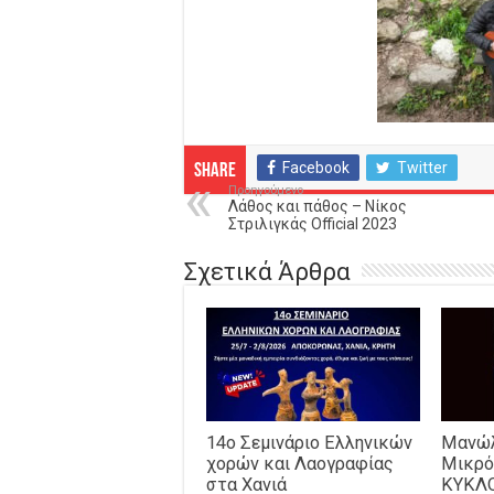
Facebook
Twitter
Share
Προηγούμενο
Λάθος και πάθος – Νίκος
Στριλιγκάς Official 2023
Σχετικά Άρθρα
14o Σεμινάριο Ελληνικών
Μανώλ
χορών και Λαογραφίας
Μικρό
στα Χανιά
ΚΥΚΛ