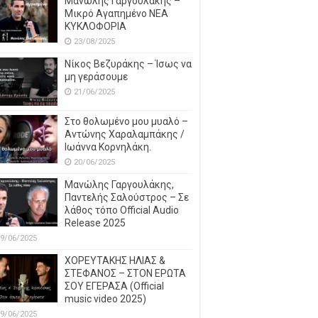
Μανώλης Γαργουλάκης –
Μικρό Αγαπημένο NEΑ
ΚΥΚΛΟΦΟΡΙΑ
23/08/2025
Νίκος Βεζυράκης – Ίσως να
μη γεράσουμε
21/06/2025
Στο θολωμένο μου μυαλό –
Αντώνης Χαραλαμπάκης /
Ιωάννα Κορνηλάκη.
20/06/2025
Μανώλης Γαργουλάκης,
Παντελής Σαλούστρος – Σε
λάθος τόπο Official Audio
Release 2025
9/06/2025
ΧΟΡΕΥΤΑΚΗΣ ΗΛΙΑΣ &
ΣΤΕΦΑΝΟΣ – ΣΤΟΝ ΕΡΩΤΑ
ΣΟΥ ΕΓΕΡΑΣΑ (Official
music video 2025)
9/06/2025