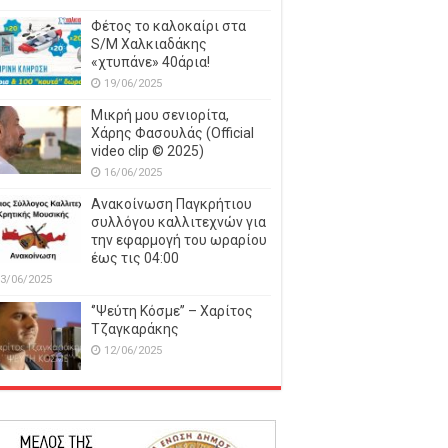
Φέτος το καλοκαίρι στα
S/M Χαλκιαδάκης
«χτυπάνε» 40άρια!
19/06/2025
Μικρή μου σενιορίτα,
Χάρης Φασουλάς (Official
video clip © 2025)
16/06/2025
Ανακοίνωση Παγκρήτιου
συλλόγου καλλιτεχνών για
την εφαρμογή του ωραρίου
έως τις 04:00
3/06/2025
‘’Ψεύτη Κόσμε’’ – Χαρίτος
Τζαγκαράκης
12/06/2025