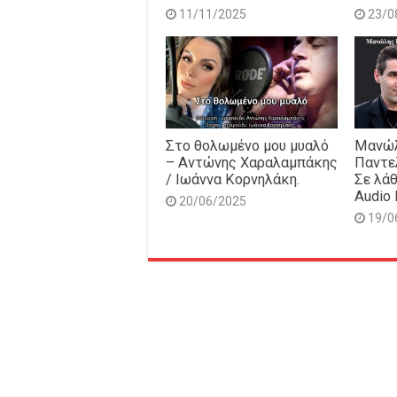
11/11/2025
23/0
Στο θολωμένο μου μυαλό
Μανώλ
– Αντώνης Χαραλαμπάκης
Παντε
/ Ιωάννα Κορνηλάκη.
Σε λάθ
Audio 
20/06/2025
19/0