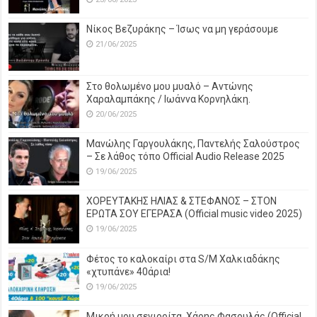
Νίκος Βεζυράκης – Ίσως να μη γεράσουμε
21/06/2025
Στο θολωμένο μου μυαλό – Αντώνης
Χαραλαμπάκης / Ιωάννα Κορνηλάκη.
20/06/2025
Μανώλης Γαργουλάκης, Παντελής Σαλούστρος
– Σε λάθος τόπο Official Audio Release 2025
19/06/2025
ΧΟΡΕΥΤΑΚΗΣ ΗΛΙΑΣ & ΣΤΕΦΑΝΟΣ – ΣΤΟΝ
ΕΡΩΤΑ ΣΟΥ ΕΓΕΡΑΣΑ (Official music video 2025)
19/06/2025
Φέτος το καλοκαίρι στα S/M Χαλκιαδάκης
«χτυπάνε» 40άρια!
19/06/2025
Μικρή μου σενιορίτα, Χάρης Φασουλάς (Official