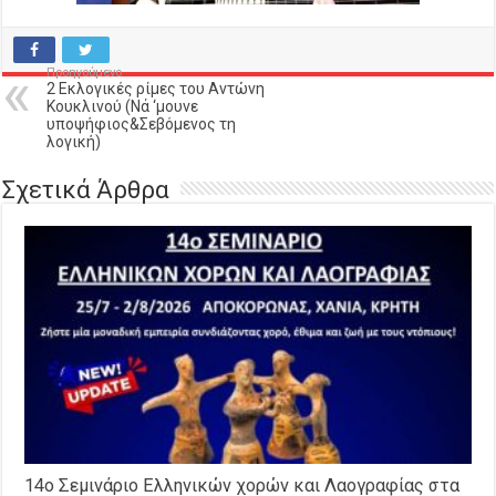
Προηγούμενο
2 Εκλογικές ρίμες του Αντώνη
Κουκλινού (Νά ‘μουνε
υποψήφιος&Σεβόμενος τη
λογική)
Σχετικά Άρθρα
14o Σεμινάριο Ελληνικών χορών και Λαογραφίας στα