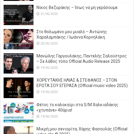
Νίκος Βεζυράκης – Ίσως να μη γεράσουμε
21/06/2025
Στο θολωμένο μου μυαλό – Αντώνης
Χαραλαμπάκης / Ιωάννα Κορνηλάκη.
20/06/2025
Μανώλης Γαργουλάκης, Παντελής Σαλούστρος
– Σε λάθος τόπο Official Audio Release 2025
19/06/2025
ΧΟΡΕΥΤΑΚΗΣ ΗΛΙΑΣ & ΣΤΕΦΑΝΟΣ – ΣΤΟΝ
ΕΡΩΤΑ ΣΟΥ ΕΓΕΡΑΣΑ (Official music video 2025)
19/06/2025
Φέτος το καλοκαίρι στα S/M Χαλκιαδάκης
«χτυπάνε» 40άρια!
19/06/2025
Μικρή μου σενιορίτα, Χάρης Φασουλάς (Official