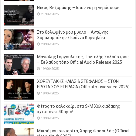
Νίκος Βεζυράκης – Ίσως να μη γεράσουμε
21/06/2025
Στο θολωμένο μου μυαλό – Αντώνης
Χαραλαμπάκης / Ιωάννα Κορνηλάκη.
20/06/2025
Μανώλης Γαργουλάκης, Παντελής Σαλούστρος
– Σε λάθος τόπο Official Audio Release 2025
19/06/2025
ΧΟΡΕΥΤΑΚΗΣ ΗΛΙΑΣ & ΣΤΕΦΑΝΟΣ – ΣΤΟΝ
ΕΡΩΤΑ ΣΟΥ ΕΓΕΡΑΣΑ (Official music video 2025)
19/06/2025
Φέτος το καλοκαίρι στα S/M Χαλκιαδάκης
«χτυπάνε» 40άρια!
19/06/2025
Μικρή μου σενιορίτα, Χάρης Φασουλάς (Official