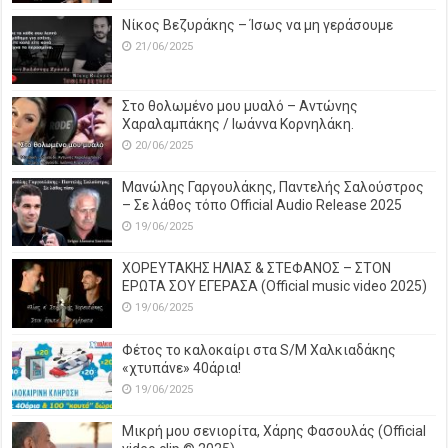
Νίκος Βεζυράκης – Ίσως να μη γεράσουμε
21/06/2025
Στο θολωμένο μου μυαλό – Αντώνης
Χαραλαμπάκης / Ιωάννα Κορνηλάκη.
20/06/2025
Μανώλης Γαργουλάκης, Παντελής Σαλούστρος
– Σε λάθος τόπο Official Audio Release 2025
19/06/2025
ΧΟΡΕΥΤΑΚΗΣ ΗΛΙΑΣ & ΣΤΕΦΑΝΟΣ – ΣΤΟΝ
ΕΡΩΤΑ ΣΟΥ ΕΓΕΡΑΣΑ (Official music video 2025)
19/06/2025
Φέτος το καλοκαίρι στα S/M Χαλκιαδάκης
«χτυπάνε» 40άρια!
19/06/2025
Μικρή μου σενιορίτα, Χάρης Φασουλάς (Official