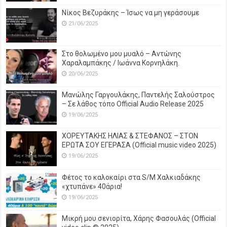
Νίκος Βεζυράκης – Ίσως να μη γεράσουμε
21/06/2025
Στο θολωμένο μου μυαλό – Αντώνης
Χαραλαμπάκης / Ιωάννα Κορνηλάκη.
20/06/2025
Μανώλης Γαργουλάκης, Παντελής Σαλούστρος
– Σε λάθος τόπο Official Audio Release 2025
19/06/2025
ΧΟΡΕΥΤΑΚΗΣ ΗΛΙΑΣ & ΣΤΕΦΑΝΟΣ – ΣΤΟΝ
ΕΡΩΤΑ ΣΟΥ ΕΓΕΡΑΣΑ (Official music video 2025)
19/06/2025
Φέτος το καλοκαίρι στα S/M Χαλκιαδάκης
«χτυπάνε» 40άρια!
19/06/2025
Μικρή μου σενιορίτα, Χάρης Φασουλάς (Official