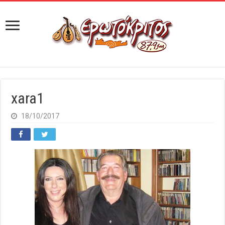
xara1
18/10/2017