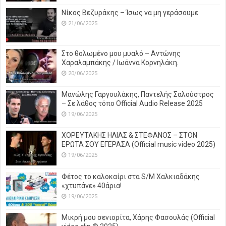
Νίκος Βεζυράκης – Ίσως να μη γεράσουμε
21/06/2025
Στο θολωμένο μου μυαλό – Αντώνης
Χαραλαμπάκης / Ιωάννα Κορνηλάκη.
20/06/2025
Μανώλης Γαργουλάκης, Παντελής Σαλούστρος
– Σε λάθος τόπο Official Audio Release 2025
19/06/2025
ΧΟΡΕΥΤΑΚΗΣ ΗΛΙΑΣ & ΣΤΕΦΑΝΟΣ – ΣΤΟΝ
ΕΡΩΤΑ ΣΟΥ ΕΓΕΡΑΣΑ (Official music video 2025)
19/06/2025
Φέτος το καλοκαίρι στα S/M Χαλκιαδάκης
«χτυπάνε» 40άρια!
19/06/2025
Μικρή μου σενιορίτα, Χάρης Φασουλάς (Official