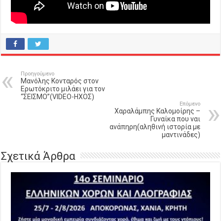
Προηγούμενο
Μανόλης Κονταρός στον
Ερωτόκριτο μιλάει για τον
“ΣΕΙΣΜΟ”(VIDEO-HΧΟΣ)
Επόμενο
Χαραλάμπης Καλομοίρης –
Γυναίκα που ναι
ανάπηρη(αληθινή ιστορία με
μαντινάδες)
Σχετικά Άρθρα