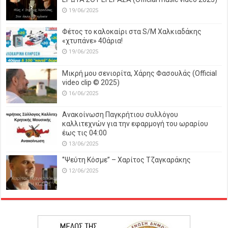
19/06/2025
Φέτος το καλοκαίρι στα S/M Χαλκιαδάκης
«χτυπάνε» 40άρια!
19/06/2025
Μικρή μου σενιορίτα, Χάρης Φασουλάς (Official
video clip © 2025)
16/06/2025
Ανακοίνωση Παγκρήτιου συλλόγου
καλλιτεχνών για την εφαρμογή του ωραρίου
έως τις 04:00
13/06/2025
‘’Ψεύτη Κόσμε’’ – Χαρίτος Τζαγκαράκης
12/06/2025