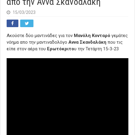
απο την Αννα Σκανδαλάκη
15/03/2023
Ακούστε δύο μαντινάδες για τον
Μανόλη Κονταρό
γεμάτες
νόημα απο την μαντιναδολόγο
Αννα Σκανδαλάκη
που τις
είπε στον αέρα του
Ερωτόκριτο
υ την Τετάρτη 15-3-23