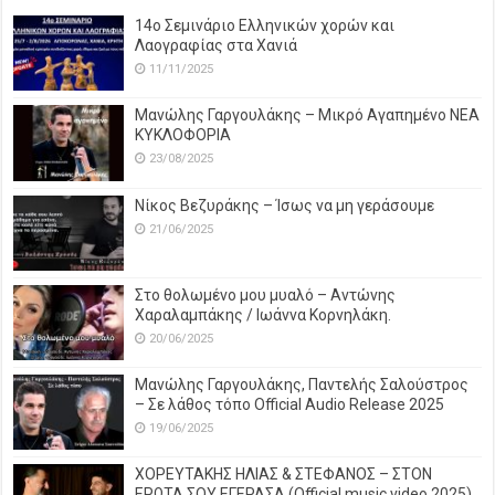
14o Σεμινάριο Ελληνικών χορών και
Λαογραφίας στα Χανιά
11/11/2025
Μανώλης Γαργουλάκης – Μικρό Αγαπημένο NEΑ
ΚΥΚΛΟΦΟΡΙΑ
23/08/2025
Νίκος Βεζυράκης – Ίσως να μη γεράσουμε
21/06/2025
Στο θολωμένο μου μυαλό – Αντώνης
Χαραλαμπάκης / Ιωάννα Κορνηλάκη.
20/06/2025
Μανώλης Γαργουλάκης, Παντελής Σαλούστρος
– Σε λάθος τόπο Official Audio Release 2025
19/06/2025
ΧΟΡΕΥΤΑΚΗΣ ΗΛΙΑΣ & ΣΤΕΦΑΝΟΣ – ΣΤΟΝ
ΕΡΩΤΑ ΣΟΥ ΕΓΕΡΑΣΑ (Official music video 2025)