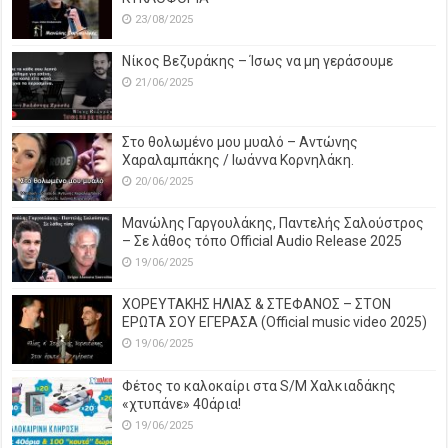
23/08/2025
Νίκος Βεζυράκης – Ίσως να μη γεράσουμε
21/06/2025
Στο θολωμένο μου μυαλό – Αντώνης
Χαραλαμπάκης / Ιωάννα Κορνηλάκη.
20/06/2025
Μανώλης Γαργουλάκης, Παντελής Σαλούστρος
– Σε λάθος τόπο Official Audio Release 2025
19/06/2025
ΧΟΡΕΥΤΑΚΗΣ ΗΛΙΑΣ & ΣΤΕΦΑΝΟΣ – ΣΤΟΝ
ΕΡΩΤΑ ΣΟΥ ΕΓΕΡΑΣΑ (Official music video 2025)
19/06/2025
Φέτος το καλοκαίρι στα S/M Χαλκιαδάκης
«χτυπάνε» 40άρια!
19/06/2025