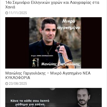
14o Σεμινάριο Ελληνικών χορών και Λαογραφίας στα
Χανιά
11/11/2025
Μανώλης Γαργουλάκης – Μικρό Αγαπημένο NEΑ
ΚΥΚΛΟΦΟΡΙΑ
23/08/2025