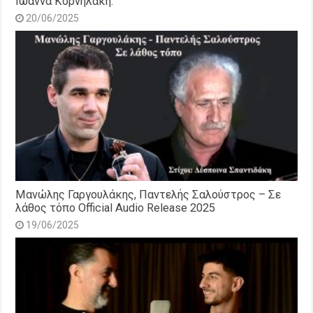
Ιωάννα Κορνηλάκη.
20/06/2025
Μανώλης Γαργουλάκης, Παντελής Σαλούστρος – Σε
λάθος τόπο Official Audio Release 2025
19/06/2025