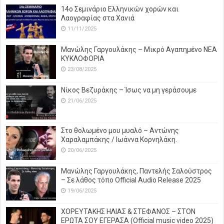
14o Σεμινάριο Ελληνικών χορών και
Λαογραφίας στα Χανιά
11/11/2025
Μανώλης Γαργουλάκης – Μικρό Αγαπημένο NEΑ
ΚΥΚΛΟΦΟΡΙΑ
23/08/2025
Νίκος Βεζυράκης – Ίσως να μη γεράσουμε
21/06/2025
Στο θολωμένο μου μυαλό – Αντώνης
Χαραλαμπάκης / Ιωάννα Κορνηλάκη.
20/06/2025
Μανώλης Γαργουλάκης, Παντελής Σαλούστρος
– Σε λάθος τόπο Official Audio Release 2025
19/06/2025
ΧΟΡΕΥΤΑΚΗΣ ΗΛΙΑΣ & ΣΤΕΦΑΝΟΣ – ΣΤΟΝ
ΕΡΩΤΑ ΣΟΥ ΕΓΕΡΑΣΑ (Official music video 2025)