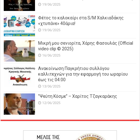
19/06/2025
Φέτος το καλοκαίρι στα S/M Χαλκιαδάκης
«χτυπάνε» 40άρια!
19/06/2025
Μικρή μου σενιορίτα, Χάρης Φασουλάς (Official
video clip © 2025)
16/06/2025
Ανακοίνωση Παγκρήτιου συλλόγου
καλλιτεχνών για την εφαρμογή του ωραρίου
έως τις 04:00
13/06/2025
‘’Ψεύτη Κόσμε’’ – Χαρίτος Τζαγκαράκης
12/06/2025