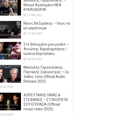
Μανώλης Γαργουλάκης –
Μικρό Αγαπημένο NEΑ
ΚΥΚΛΟΦΟΡΙΑ
23/08/2025
Νίκος Βεζυράκης – Ίσως να
μη γεράσουμε
21/06/2025
Στο θολωμένο μου μυαλό –
Αντώνης Χαραλαμπάκης /
Ιωάννα Κορνηλάκη.
20/06/2025
Μανώλης Γαργουλάκης,
Παντελής Σαλούστρος – Σε
λάθος τόπο Official Audio
Release 2025
9/06/2025
ΧΟΡΕΥΤΑΚΗΣ ΗΛΙΑΣ &
ΣΤΕΦΑΝΟΣ – ΣΤΟΝ ΕΡΩΤΑ
ΣΟΥ ΕΓΕΡΑΣΑ (Official
music video 2025)
9/06/2025