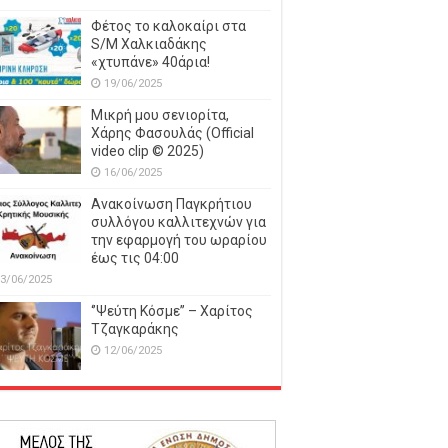
Φέτος το καλοκαίρι στα
S/M Χαλκιαδάκης
«χτυπάνε» 40άρια!
19/06/2025
Μικρή μου σενιορίτα,
Χάρης Φασουλάς (Official
video clip © 2025)
16/06/2025
Ανακοίνωση Παγκρήτιου
συλλόγου καλλιτεχνών για
την εφαρμογή του ωραρίου
έως τις 04:00
3/06/2025
‘’Ψεύτη Κόσμε’’ – Χαρίτος
Τζαγκαράκης
12/06/2025