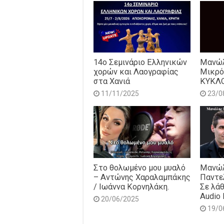
14o Σεμινάριο Ελληνικών
Μανώλ
χορών και Λαογραφίας
Μικρό
στα Χανιά
ΚΥΚΛ
11/11/2025
23/0
Στο θολωμένο μου μυαλό
Μανώλ
– Αντώνης Χαραλαμπάκης
Παντε
/ Ιωάννα Κορνηλάκη.
Σε λάθ
Audio 
20/06/2025
19/0