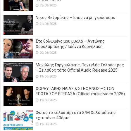
23/08/2025
Νίκος Βεζυράκης – Ίσως να μη γεράσουμε
21/06/2025
Στο θολωμένο μου μυαλό – Αντώνης
Χαραλαμπάκης / Ιωάννα Κορνηλάκη.
20/06/2025
Μανώλης Γαργουλάκης, Παντελής Σαλούστρος
– Σε λάθος τόπο Official Audio Release 2025
19/06/2025
ΧΟΡΕΥΤΑΚΗΣ ΗΛΙΑΣ & ΣΤΕΦΑΝΟΣ – ΣΤΟΝ
ΕΡΩΤΑ ΣΟΥ ΕΓΕΡΑΣΑ (Official music video 2025)
19/06/2025
Φέτος το καλοκαίρι στα S/M Χαλκιαδάκης
«χτυπάνε» 40άρια!
19/06/2025