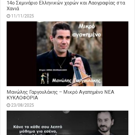
14o Σεμινάριο Ελληνικών χορών και Λαογραφίας στα
Χανιά
11/11/2025
Μανώλης Γαργουλάκης – Μικρό Αγαπημένο NEΑ
ΚΥΚΛΟΦΟΡΙΑ
23/08/2025