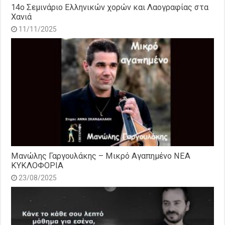
14o Σεμινάριο Ελληνικών χορών και Λαογραφίας στα
Χανιά
11/11/2025
Μανώλης Γαργουλάκης – Μικρό Αγαπημένο NEΑ
ΚΥΚΛΟΦΟΡΙΑ
23/08/2025