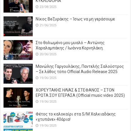
ΚΥΚΛΟΦΟΡΙΑ
23/08/2025
Νίκος Βεζυράκης – Ίσως να μη γεράσουμε
21/06/2025
Στο θολωμένο μου μυαλό – Αντώνης
Χαραλαμπάκης / Ιωάννα Κορνηλάκη.
20/06/2025
Μανώλης Γαργουλάκης, Παντελής Σαλούστρος
– Σε λάθος τόπο Official Audio Release 2025
19/06/2025
ΧΟΡΕΥΤΑΚΗΣ ΗΛΙΑΣ & ΣΤΕΦΑΝΟΣ – ΣΤΟΝ
ΕΡΩΤΑ ΣΟΥ ΕΓΕΡΑΣΑ (Official music video 2025)
19/06/2025
Φέτος το καλοκαίρι στα S/M Χαλκιαδάκης
«χτυπάνε» 40άρια!
19/06/2025