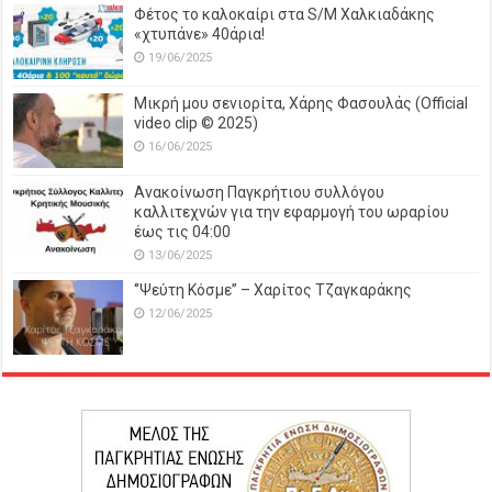
Φέτος το καλοκαίρι στα S/M Χαλκιαδάκης
«χτυπάνε» 40άρια!
19/06/2025
Μικρή μου σενιορίτα, Χάρης Φασουλάς (Official
video clip © 2025)
16/06/2025
Ανακοίνωση Παγκρήτιου συλλόγου
καλλιτεχνών για την εφαρμογή του ωραρίου
έως τις 04:00
13/06/2025
‘’Ψεύτη Κόσμε’’ – Χαρίτος Τζαγκαράκης
12/06/2025