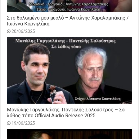
Στο θολωμένο μου μυαλό – Αντώνης Χαραλαμπάκης /
Ιωάννα Κορνηλάκη.
20/06/2025
Μανώλης Γαργουλάκης, Παντελής Σαλούστρος – Σε
λάθος τόπο Official Audio Release 2025
19/06/2025