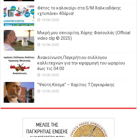
Φέτος το καλοκαίρι στα S/M Χαλκιαδάκης
«χτυπάνε» 40άρια!
19/06/2025
Μικρή μου σενιορίτα, Χάρης Φασουλάς (Official
video clip © 2025)
16/06/2025
Ανακοίνωση Παγκρήτιου συλλόγου
καλλιτεχνών για την εφαρμογή του ωραρίου
έως τις 04:00
13/06/2025
‘’Ψεύτη Κόσμε’’ – Χαρίτος Τζαγκαράκης
12/06/2025