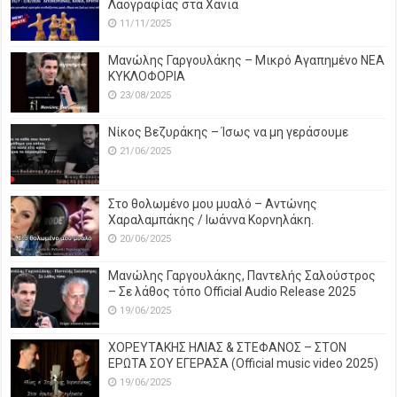
Λαογραφίας στα Χανιά
11/11/2025
Μανώλης Γαργουλάκης – Μικρό Αγαπημένο NEΑ
ΚΥΚΛΟΦΟΡΙΑ
23/08/2025
Νίκος Βεζυράκης – Ίσως να μη γεράσουμε
21/06/2025
Στο θολωμένο μου μυαλό – Αντώνης
Χαραλαμπάκης / Ιωάννα Κορνηλάκη.
20/06/2025
Μανώλης Γαργουλάκης, Παντελής Σαλούστρος
– Σε λάθος τόπο Official Audio Release 2025
19/06/2025
ΧΟΡΕΥΤΑΚΗΣ ΗΛΙΑΣ & ΣΤΕΦΑΝΟΣ – ΣΤΟΝ
ΕΡΩΤΑ ΣΟΥ ΕΓΕΡΑΣΑ (Official music video 2025)
19/06/2025