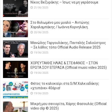
Νίκος Βεζυράκης – Ίσως να μη γεράσουμε
21/06/2025
Στο θολωμένο μου μυαλό – Αντώνης
Χαραλαμπάκης / Ιωάννα Κορνηλάκη.
20/06/2025
Μανώλης Γαργουλάκης, Παντελής Σαλούστρος
– Σε λάθος τόπο Official Audio Release 2025
19/06/2025
ΧΟΡΕΥΤΑΚΗΣ ΗΛΙΑΣ & ΣΤΕΦΑΝΟΣ – ΣΤΟΝ
ΕΡΩΤΑ ΣΟΥ ΕΓΕΡΑΣΑ (Official music video 2025)
19/06/2025
Φέτος το καλοκαίρι στα S/M Χαλκιαδάκης
«χτυπάνε» 40άρια!
19/06/2025
Μικρή μου σενιορίτα, Χάρης Φασουλάς (Official
video clip © 2025)