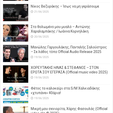
Νίκος Βεζυράκης – Ίσως να μη γεράσουμε
21/06/2025
Στο θολωμένο μου μυαλό – Αντώνης
Χαραλαμπάκης / Ιωάννα Κορνηλάκη.
20/06/2025
Μανώλης Γαργουλάκης, Παντελής Σαλούστρος
– Σε λάθος τόπο Official Audio Release 2025
19/06/2025
ΧΟΡΕΥΤΑΚΗΣ ΗΛΙΑΣ & ΣΤΕΦΑΝΟΣ – ΣΤΟΝ
ΕΡΩΤΑ ΣΟΥ ΕΓΕΡΑΣΑ (Official music video 2025)
19/06/2025
Φέτος το καλοκαίρι στα S/M Χαλκιαδάκης
«χτυπάνε» 40άρια!
19/06/2025
Μικρή μου σενιορίτα, Χάρης Φασουλάς (Official