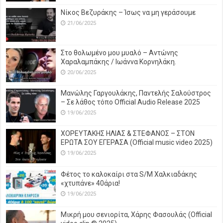
Νίκος Βεζυράκης – Ίσως να μη γεράσουμε
21/06/2025
Στο θολωμένο μου μυαλό – Αντώνης
Χαραλαμπάκης / Ιωάννα Κορνηλάκη.
20/06/2025
Μανώλης Γαργουλάκης, Παντελής Σαλούστρος
– Σε λάθος τόπο Official Audio Release 2025
19/06/2025
ΧΟΡΕΥΤΑΚΗΣ ΗΛΙΑΣ & ΣΤΕΦΑΝΟΣ – ΣΤΟΝ
ΕΡΩΤΑ ΣΟΥ ΕΓΕΡΑΣΑ (Official music video 2025)
19/06/2025
Φέτος το καλοκαίρι στα S/M Χαλκιαδάκης
«χτυπάνε» 40άρια!
19/06/2025
Μικρή μου σενιορίτα, Χάρης Φασουλάς (Official