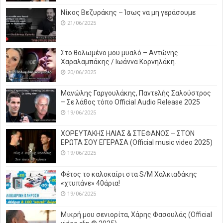
Νίκος Βεζυράκης – Ίσως να μη γεράσουμε
21/06/2025
Στο θολωμένο μου μυαλό – Αντώνης
Χαραλαμπάκης / Ιωάννα Κορνηλάκη.
20/06/2025
Μανώλης Γαργουλάκης, Παντελής Σαλούστρος
– Σε λάθος τόπο Official Audio Release 2025
19/06/2025
ΧΟΡΕΥΤΑΚΗΣ ΗΛΙΑΣ & ΣΤΕΦΑΝΟΣ – ΣΤΟΝ
ΕΡΩΤΑ ΣΟΥ ΕΓΕΡΑΣΑ (Official music video 2025)
19/06/2025
Φέτος το καλοκαίρι στα S/M Χαλκιαδάκης
«χτυπάνε» 40άρια!
19/06/2025
Μικρή μου σενιορίτα, Χάρης Φασουλάς (Official