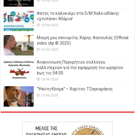
19/06/2025
Φέτος το καλοκαίρι στα S/M Χαλκιαδάκης
«χτυπάνε» 40άρια!
19/06/2025
Μικρή μου σενιορίτα, Χάρης Φασουλάς (Official
video clip © 2025)
16/06/2025
Ανακοίνωση Παγκρήτιου συλλόγου
καλλιτεχνών για την εφαρμογή του ωραρίου
έως τις 04:00
13/06/2025
‘’Ψεύτη Κόσμε’’ – Χαρίτος Τζαγκαράκης
12/06/2025