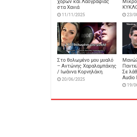
χορών και Λαογραφίας
Μικρό
στα Χανιά
ΚΥΚΛ
11/11/2025
23/0
Στο θολωμένο μου μυαλό
Μανώλ
– Αντώνης Χαραλαμπάκης
Παντε
/ Ιωάννα Κορνηλάκη.
Σε λάθ
Audio 
20/06/2025
19/0