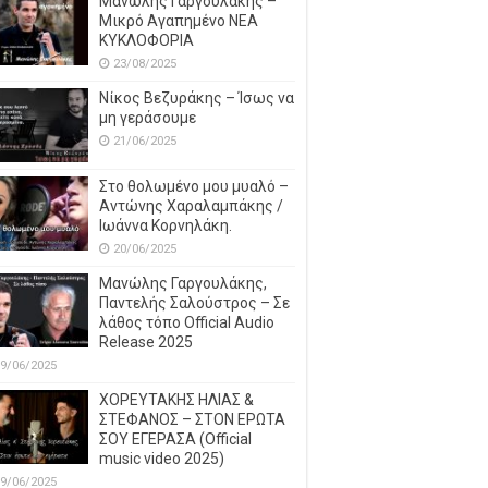
Μανώλης Γαργουλάκης –
Μικρό Αγαπημένο NEΑ
ΚΥΚΛΟΦΟΡΙΑ
23/08/2025
Νίκος Βεζυράκης – Ίσως να
μη γεράσουμε
21/06/2025
Στο θολωμένο μου μυαλό –
Αντώνης Χαραλαμπάκης /
Ιωάννα Κορνηλάκη.
20/06/2025
Μανώλης Γαργουλάκης,
Παντελής Σαλούστρος – Σε
λάθος τόπο Official Audio
Release 2025
9/06/2025
ΧΟΡΕΥΤΑΚΗΣ ΗΛΙΑΣ &
ΣΤΕΦΑΝΟΣ – ΣΤΟΝ ΕΡΩΤΑ
ΣΟΥ ΕΓΕΡΑΣΑ (Official
music video 2025)
9/06/2025