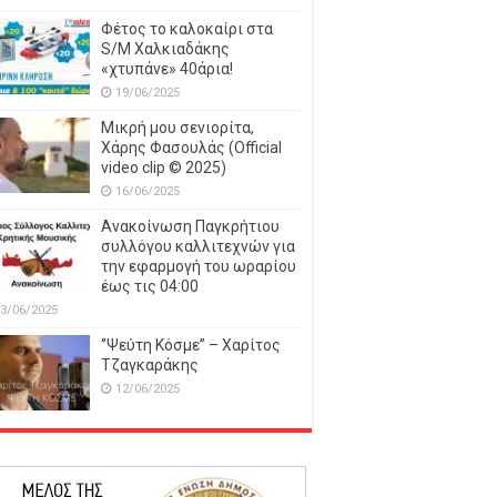
Φέτος το καλοκαίρι στα
S/M Χαλκιαδάκης
«χτυπάνε» 40άρια!
19/06/2025
Μικρή μου σενιορίτα,
Χάρης Φασουλάς (Official
video clip © 2025)
16/06/2025
Ανακοίνωση Παγκρήτιου
συλλόγου καλλιτεχνών για
την εφαρμογή του ωραρίου
έως τις 04:00
3/06/2025
‘’Ψεύτη Κόσμε’’ – Χαρίτος
Τζαγκαράκης
12/06/2025