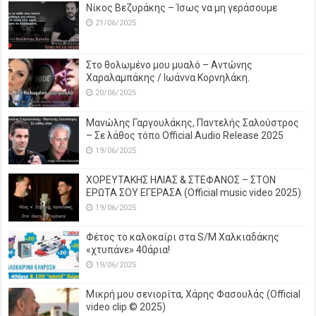
Νίκος Βεζυράκης – Ίσως να μη γεράσουμε
21/06/2025
Στο θολωμένο μου μυαλό – Αντώνης
Χαραλαμπάκης / Ιωάννα Κορνηλάκη.
20/06/2025
Μανώλης Γαργουλάκης, Παντελής Σαλούστρος
– Σε λάθος τόπο Official Audio Release 2025
19/06/2025
ΧΟΡΕΥΤΑΚΗΣ ΗΛΙΑΣ & ΣΤΕΦΑΝΟΣ – ΣΤΟΝ
ΕΡΩΤΑ ΣΟΥ ΕΓΕΡΑΣΑ (Official music video 2025)
19/06/2025
Φέτος το καλοκαίρι στα S/M Χαλκιαδάκης
«χτυπάνε» 40άρια!
19/06/2025
Μικρή μου σενιορίτα, Χάρης Φασουλάς (Official
video clip © 2025)