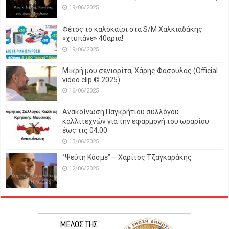
19/06/2025
Φέτος το καλοκαίρι στα S/M Χαλκιαδάκης
«χτυπάνε» 40άρια!
19/06/2025
Μικρή μου σενιορίτα, Χάρης Φασουλάς (Official
video clip © 2025)
16/06/2025
Ανακοίνωση Παγκρήτιου συλλόγου
καλλιτεχνών για την εφαρμογή του ωραρίου
έως τις 04:00
13/06/2025
‘’Ψεύτη Κόσμε’’ – Χαρίτος Τζαγκαράκης
12/06/2025