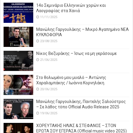
14o Σεμινάριο Ελληνικών χορών και
Λαογραφίας στα Χανιά
11/11/2025
Μανώλης Γαργουλάκης – Μικρό Αγαπημένο NEΑ
ΚΥΚΛΟΦΟΡΙΑ
23/08/2025
Νίκος Βεζυράκης – Ίσως να μη γεράσουμε
21/06/2025
Στο θολωμένο μου μυαλό – Αντώνης
Χαραλαμπάκης / Ιωάννα Κορνηλάκη.
20/06/2025
Μανώλης Γαργουλάκης, Παντελής Σαλούστρος
– Σε λάθος τόπο Official Audio Release 2025
19/06/2025
ΧΟΡΕΥΤΑΚΗΣ ΗΛΙΑΣ & ΣΤΕΦΑΝΟΣ – ΣΤΟΝ
ΕΡΩΤΑ ΣΟΥ ΕΓΕΡΑΣΑ (Official music video 2025)