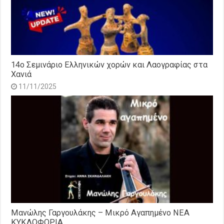
14o Σεμινάριο Ελληνικών χορών και Λαογραφίας στα
Χανιά
11/11/2025
Μανώλης Γαργουλάκης – Μικρό Αγαπημένο NEΑ
ΚΥΚΛΟΦΟΡΙΑ