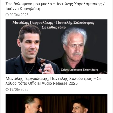
Στο θολωμένο μου μυαλό – Αντώνης Χαραλαμπάκης /
Ιωάννα Κορνηλάκη.
20/06/2025
Μανώλης Γαργουλάκης, Παντελής Σαλούστρος – Σε
λάθος τόπο Official Audio Release 2025
19/06/2025