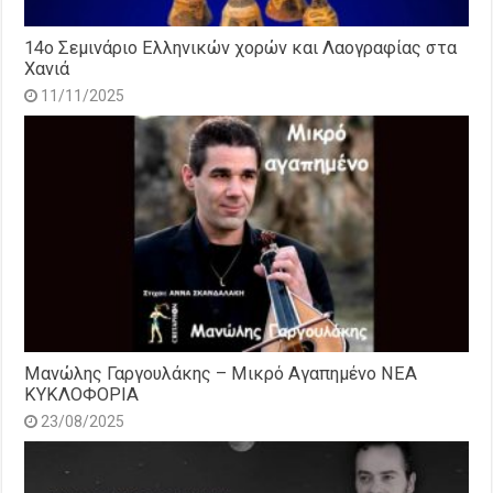
14o Σεμινάριο Ελληνικών χορών και Λαογραφίας στα
Χανιά
11/11/2025
Μανώλης Γαργουλάκης – Μικρό Αγαπημένο NEΑ
ΚΥΚΛΟΦΟΡΙΑ
23/08/2025