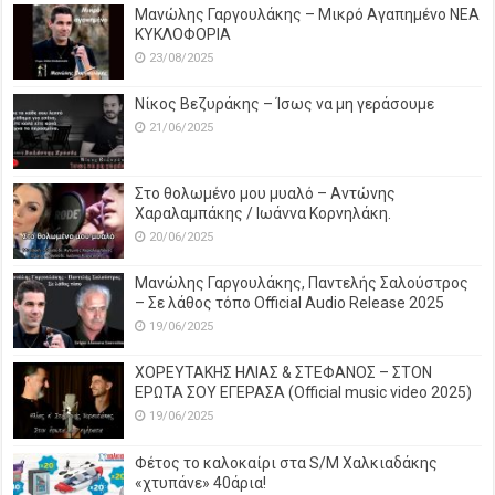
Μανώλης Γαργουλάκης – Μικρό Αγαπημένο NEΑ
ΚΥΚΛΟΦΟΡΙΑ
23/08/2025
Νίκος Βεζυράκης – Ίσως να μη γεράσουμε
21/06/2025
Στο θολωμένο μου μυαλό – Αντώνης
Χαραλαμπάκης / Ιωάννα Κορνηλάκη.
20/06/2025
Μανώλης Γαργουλάκης, Παντελής Σαλούστρος
– Σε λάθος τόπο Official Audio Release 2025
19/06/2025
ΧΟΡΕΥΤΑΚΗΣ ΗΛΙΑΣ & ΣΤΕΦΑΝΟΣ – ΣΤΟΝ
ΕΡΩΤΑ ΣΟΥ ΕΓΕΡΑΣΑ (Official music video 2025)
19/06/2025
Φέτος το καλοκαίρι στα S/M Χαλκιαδάκης
«χτυπάνε» 40άρια!