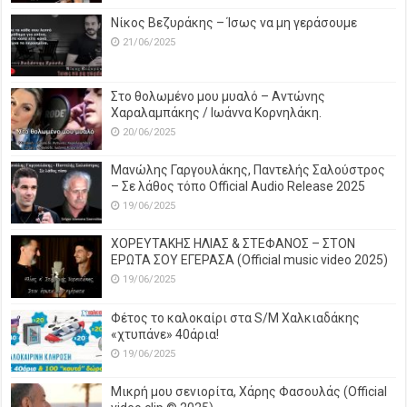
Νίκος Βεζυράκης – Ίσως να μη γεράσουμε
21/06/2025
Στο θολωμένο μου μυαλό – Αντώνης
Χαραλαμπάκης / Ιωάννα Κορνηλάκη.
20/06/2025
Μανώλης Γαργουλάκης, Παντελής Σαλούστρος
– Σε λάθος τόπο Official Audio Release 2025
19/06/2025
ΧΟΡΕΥΤΑΚΗΣ ΗΛΙΑΣ & ΣΤΕΦΑΝΟΣ – ΣΤΟΝ
ΕΡΩΤΑ ΣΟΥ ΕΓΕΡΑΣΑ (Official music video 2025)
19/06/2025
Φέτος το καλοκαίρι στα S/M Χαλκιαδάκης
«χτυπάνε» 40άρια!
19/06/2025
Μικρή μου σενιορίτα, Χάρης Φασουλάς (Official