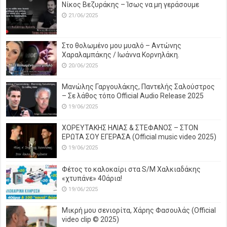
Νίκος Βεζυράκης – Ίσως να μη γεράσουμε
21/06/2025
Στο θολωμένο μου μυαλό – Αντώνης
Χαραλαμπάκης / Ιωάννα Κορνηλάκη.
20/06/2025
Μανώλης Γαργουλάκης, Παντελής Σαλούστρος
– Σε λάθος τόπο Official Audio Release 2025
19/06/2025
ΧΟΡΕΥΤΑΚΗΣ ΗΛΙΑΣ & ΣΤΕΦΑΝΟΣ – ΣΤΟΝ
ΕΡΩΤΑ ΣΟΥ ΕΓΕΡΑΣΑ (Official music video 2025)
19/06/2025
Φέτος το καλοκαίρι στα S/M Χαλκιαδάκης
«χτυπάνε» 40άρια!
19/06/2025
Μικρή μου σενιορίτα, Χάρης Φασουλάς (Official
video clip © 2025)