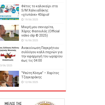
Φέτος το καλοκαίρι στα
S/M Χαλκιαδάκης
«χτυπάνε» 40άρια!
19/06/2025
Μικρή μου σενιορίτα,
Χάρης Φασουλάς (Official
video clip © 2025)
16/06/2025
Ανακοίνωση Παγκρήτιου
συλλόγου καλλιτεχνών για
την εφαρμογή του ωραρίου
έως τις 04:00
3/06/2025
‘’Ψεύτη Κόσμε’’ – Χαρίτος
Τζαγκαράκης
12/06/2025