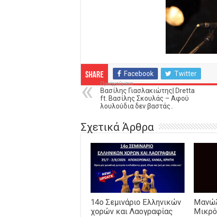
Facebook
Twitter
Share
Προηγούμενο
Βασίλης Γιασλακιώτης| Dretta
ft. Βασίλης Σκουλάς – Αφού
λουλούδια δεν βαστάς..
Σχετικά Άρθρα
14o Σεμινάριο Ελληνικών
Μανώλ
χορών και Λαογραφίας
Μικρό