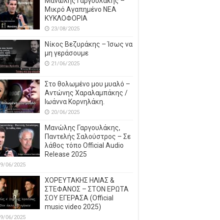
Μανώλης Γαργουλάκης –
Μικρό Αγαπημένο NEΑ
ΚΥΚΛΟΦΟΡΙΑ
23/08/2025
Νίκος Βεζυράκης – Ίσως να
μη γεράσουμε
21/06/2025
Στο θολωμένο μου μυαλό –
Αντώνης Χαραλαμπάκης /
Ιωάννα Κορνηλάκη.
20/06/2025
Μανώλης Γαργουλάκης,
Παντελής Σαλούστρος – Σε
λάθος τόπο Official Audio
Release 2025
9/06/2025
ΧΟΡΕΥΤΑΚΗΣ ΗΛΙΑΣ &
ΣΤΕΦΑΝΟΣ – ΣΤΟΝ ΕΡΩΤΑ
ΣΟΥ ΕΓΕΡΑΣΑ (Official
music video 2025)
9/06/2025