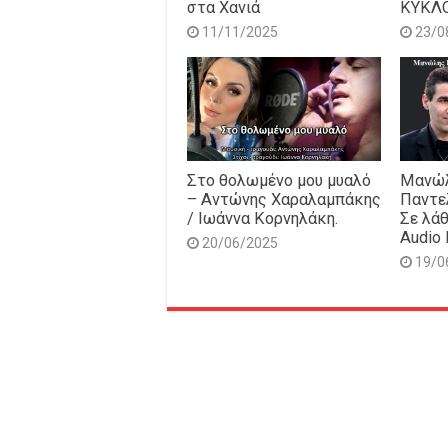
στα Χανιά
ΚΥΚΛ
11/11/2025
23/0
Στο θολωμένο μου μυαλό
Μανώλ
– Αντώνης Χαραλαμπάκης
Παντε
/ Ιωάννα Κορνηλάκη.
Σε λάθ
Audio 
20/06/2025
19/0