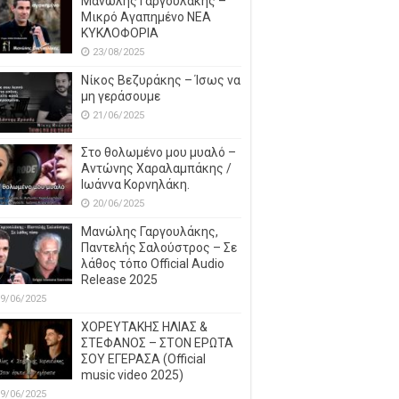
Μανώλης Γαργουλάκης –
Μικρό Αγαπημένο NEΑ
ΚΥΚΛΟΦΟΡΙΑ
23/08/2025
Νίκος Βεζυράκης – Ίσως να
μη γεράσουμε
21/06/2025
Στο θολωμένο μου μυαλό –
Αντώνης Χαραλαμπάκης /
Ιωάννα Κορνηλάκη.
20/06/2025
Μανώλης Γαργουλάκης,
Παντελής Σαλούστρος – Σε
λάθος τόπο Official Audio
Release 2025
9/06/2025
ΧΟΡΕΥΤΑΚΗΣ ΗΛΙΑΣ &
ΣΤΕΦΑΝΟΣ – ΣΤΟΝ ΕΡΩΤΑ
ΣΟΥ ΕΓΕΡΑΣΑ (Official
music video 2025)
9/06/2025