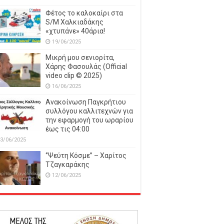
Φέτος το καλοκαίρι στα
S/M Χαλκιαδάκης
«χτυπάνε» 40άρια!
19/06/2025
Μικρή μου σενιορίτα,
Χάρης Φασουλάς (Official
video clip © 2025)
16/06/2025
Ανακοίνωση Παγκρήτιου
συλλόγου καλλιτεχνών για
την εφαρμογή του ωραρίου
έως τις 04:00
3/06/2025
‘’Ψεύτη Κόσμε’’ – Χαρίτος
Τζαγκαράκης
12/06/2025