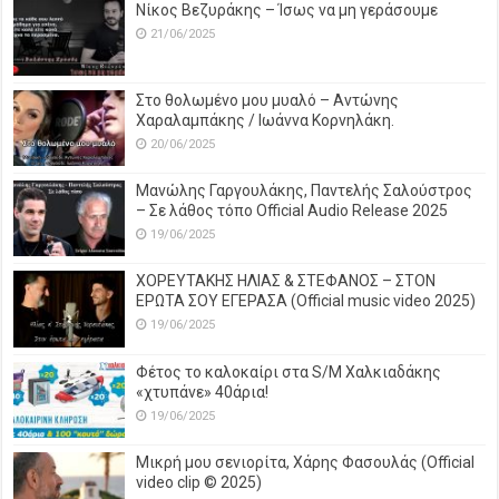
Νίκος Βεζυράκης – Ίσως να μη γεράσουμε
21/06/2025
Στο θολωμένο μου μυαλό – Αντώνης
Χαραλαμπάκης / Ιωάννα Κορνηλάκη.
20/06/2025
Μανώλης Γαργουλάκης, Παντελής Σαλούστρος
– Σε λάθος τόπο Official Audio Release 2025
19/06/2025
ΧΟΡΕΥΤΑΚΗΣ ΗΛΙΑΣ & ΣΤΕΦΑΝΟΣ – ΣΤΟΝ
ΕΡΩΤΑ ΣΟΥ ΕΓΕΡΑΣΑ (Official music video 2025)
19/06/2025
Φέτος το καλοκαίρι στα S/M Χαλκιαδάκης
«χτυπάνε» 40άρια!
19/06/2025
Μικρή μου σενιορίτα, Χάρης Φασουλάς (Official
video clip © 2025)