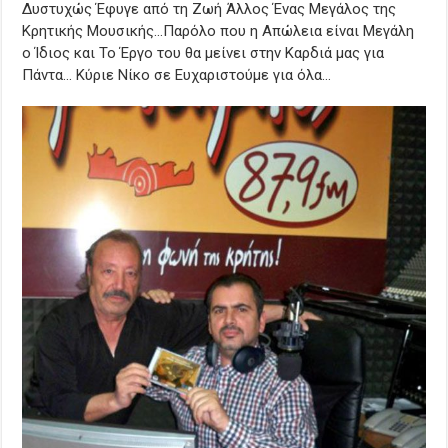
Δυστυχώς Έφυγε από τη Ζωή Άλλος Ένας Μεγάλος της
Κρητικής Μουσικής…Παρόλο που η Απώλεια είναι Μεγάλη
ο Ίδιος και Το Έργο του θα μείνει στην Καρδιά μας για
Πάντα… Κύριε Νίκο σε Ευχαριστούμε για όλα…