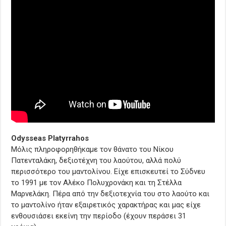
Odysseas Platyrrahos
Μόλις πληροφορηθήκαμε τον θάνατο του Νίκου
Πατενταλάκη, δεξιοτέχνη του λαούτου, αλλά πολύ
περισσότερο του μαντολίνου. Είχε επισκευτεί το Σύδνευ
το 1991 με τον Αλέκο Πολυχρονάκη και τη Στέλλα
Μαρνελάκη. Πέρα από την δεξιοτεχνία του στο λαούτο και
το μαντολίνο ήταν εξαιρετικός χαρακτήρας και μας είχε
ενθουσιάσει εκείνη την περίοδο (έχουν περάσει 31