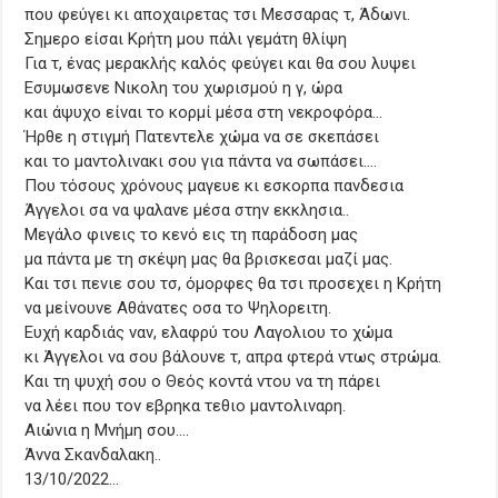
που φεύγει κι αποχαιρετας τσι Μεσσαρας τ, Άδωνι.
Σημερο είσαι Κρήτη μου πάλι γεμάτη θλίψη
Για τ, ένας μερακλής καλός φεύγει και θα σου λυψει
Εσυμωσενε Νικολη του χωρισμού η γ, ώρα
και άψυχο είναι το κορμί μέσα στη νεκροφόρα…
Ήρθε η στιγμή Πατεντελε χώμα να σε σκεπάσει
και το μαντολινακι σου για πάντα να σωπάσει….
Που τόσους χρόνους μαγευε κι εσκορπα πανδεσια
Άγγελοι σα να ψαλανε μέσα στην εκκλησια..
Μεγάλο φινεις το κενό εις τη παράδοση μας
μα πάντα με τη σκέψη μας θα βρισκεσαι μαζί μας.
Και τσι πενιε σου τσ, όμορφες θα τσι προσεχει η Κρήτη
να μείνουνε Αθάνατες οσα το Ψηλορειτη.
Ευχή καρδιάς ναν, ελαφρύ του Λαγολιου το χώμα
κι Άγγελοι να σου βάλουνε τ, απρα φτερά ντως στρώμα.
Και τη ψυχή σου ο Θεός κοντά ντου να τη πάρει
να λέει που τον εβρηκα τεθιο μαντολιναρη.
Αιώνια η Μνήμη σου….
Άννα Σκανδαλακη..
13/10/2022…