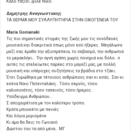
Καλό ταξιδι ,φίλε Νίκο.
Δημητρης Αναγνωστακης
ΤΑ ΘΕΡΜΆ ΜΟΥ ΣΥΛΛΥΠΗΤΉΡΙΑ ΣΤΗΝ ΟΙΚΟΓΈΝΕΙΑ ΤΟΥ.
Maria Gonianaki
Τις πιο σημαντικές στιγμές της ζωής μου τις συνόδευες
μουσικά και διακριτικά όπως μόνο εσύ ήξερες.. Μεγάλωσα
μαζί σας έμαθα την αξιοπρέπεια, το σεβασμό, την ανθρωπιά
το μερακλήκι… Την αγνή αγάπη χωρίς πονηριά και δόλο.. σ
αυτές τις ατελείωτες παρέες στο μαγαζί μας, με πολλή
μουσική και υπέροχες συζητήσεις τα βράδια στο τζάκι..
Έτσι ζυμώθηκα με τέτοιους ανθρώπους σαν κι εσάς.. Σαν κι
εσένα Νίκο Πατενταλάκη… Τόσο σεμνός, τόσο
καλοσυνάτος, τόσο ταπεινός, τόσο ήρεμος…
Υπόδειγμα Ανθρώπου…
Σ αποχαιρέτισα με τον καλύτερο τρόπο..
Κράτα μπουκέτο με πενιές
Και λόγια μυρισμένα
Κι άμα θα δεις το Γωνιανό
Δώστου του τα από μένα… ΜΓ