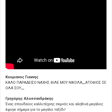
Κουμιανος Γιαννης
ΚΑΛΟ ΠΑΡΑΔΕΙΣΟ ΝΑΧΗΣ ΦΙΛΕ ΜΟΥ ΝΙΚΟΛΑ,,,,ΑΤΟΦΙΟΣ ΣΕ
ΟΛΑ ΣΟΥ,,,,
Γρηγόρης Αλυσσανδράκης
Ένας σπουδαίος καλλιτέχνης σεμνός και αληθινά μεγάλος
έφυγε σήμερα για το μεγάλο ταξίδι!