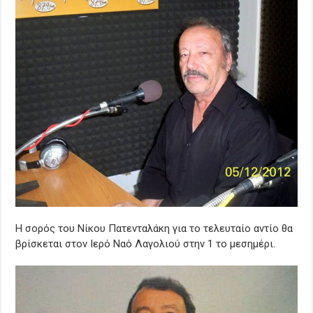
Η σορός του Νίκου Πατενταλάκη για το τελευταίο αντίο θα
βρίσκεται στον Ιερό Ναό Λαγολιού στην 1 το μεσημέρι.