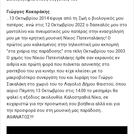
Γιώργος Κοκαράκης
…13 Οκτωβρίου 2014 έφυγε από τη ζωή ο βιολογικός μου
πατέρας…ενώ στις 12 Οκτωβρίου 2022 ο δάσκαλός μου στο
μαντολίνο και πνευματικός μου πατέρας στην ενασχόλησή
μου με την κρητική μουσική Νίκος Πατενταλάκης! Ο
πρώτος μου καλεσμένος στην τηλεοπτική μου εκπομπή
”στα χνάρια της παράδοσης” στα τέλη Οκτωβρίου του 2003.
Ο χαμός του Νίκου Πατενταλάκης ήρθε σαν κεραυνός εν
αιθρία και πρώτη φορά που πιάνεται ασυνεπής στο
ραντεβού του για κυνήγι που είχε κλείσει με το
μακροβιότερο συνεργάτη του και λυράρη του Γιώργο
Σακαλάκη στο χωριό του το Λαγολιό Δήμου Φαιστού, όπου
αύριο Πέμπτη 13 Οκτωβρίου στις 14.00 το μεσημέρι θα
ψαλεί η εξόδιος ακολουθία. Καλοστραθιά Νίκο, σε
ευχαριστώ για την προσωπική σου βοήθεια αλλά και για
την προσφορά σου στη μουσική μας παράδοση…
ΑΘΑΝΑΤΟΣ!!!