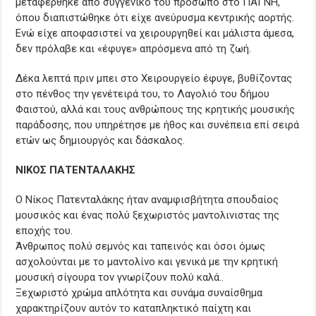
μεταφέρθηκε από συγγενικό του πρόσωπο στο ΠΑΓΝΗ,
όπου διαπιστώθηκε ότι είχε ανεύρυσμα κεντρικής αορτής.
Ενώ είχε αποφασιστεί να χειρουργηθεί και μάλιστα άμεσα,
δεν πρόλαβε και «έφυγε» απρόσμενα από τη ζωή.
Δέκα λεπτά πριν μπει στο Χειρουργείο έφυγε, βυθίζοντας
στο πένθος την γενέτειρά του, το Λαγολιό του δήμου
Φαιστού, αλλά και τους ανθρώπους της κρητικής μουσικής
παράδοσης, που υπηρέτησε με ήθος και συνέπεια επί σειρά
ετών ως δημιουργός και δάσκαλος.
ΝΙΚΟΣ ΠΑΤΕΝΤΑΛΑΚΗΣ
O Νίκος Πατενταλάκης ήταν αναμφισβήτητα σπουδαίος
μουσικός και ένας πολύ ξεχωριστός μαντολινιστας της
εποχής του.
Άνθρωπος πολύ σεμνός και ταπεινός και όσοι όμως
ασχολούνται με το μαντολίνο και γενικά με την κρητική
μουσική σίγουρα τον γνωρίζουν πολύ καλά..
Ξεχωριστό χρώμα απλότητα και συνάμα συναίσθημα
χαρακτηρίζουν αυτόν το καταπληκτικό παίχτη και