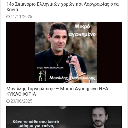
14o Σεμινάριο Ελληνικών χορών και Λαογραφίας στα
Χανιά
11/11/2025
Μανώλης Γαργουλάκης – Μικρό Αγαπημένο NEΑ
ΚΥΚΛΟΦΟΡΙΑ
23/08/2025