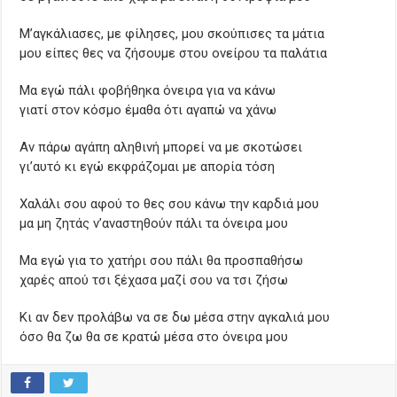
Μ’αγκάλιασες, με φίλησες, μου σκούπισες τα μάτια
μου είπες θες να ζήσουμε στου ονείρου τα παλάτια
Μα εγώ πάλι φοβήθηκα όνειρα για να κάνω
γιατί στον κόσμο έμαθα ότι αγαπώ να χάνω
Αν πάρω αγάπη αληθινή μπορεί να με σκοτώσει
γι’αυτό κι εγώ εκφράζομαι με απορία τόση
Χαλάλι σου αφού το θες σου κάνω την καρδιά μου
μα μη ζητάς ν’αναστηθούν πάλι τα όνειρα μου
Μα εγώ για το χατήρι σου πάλι θα προσπαθήσω
χαρές απού τσι ξέχασα μαζί σου να τσι ζήσω
Κι αν δεν προλάβω να σε δω μέσα στην αγκαλιά μου
όσο θα ζω θα σε κρατώ μέσα στο όνειρα μου