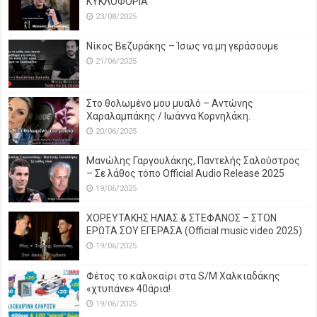
ΚΥΚΛΟΦΟΡΙΑ
23/08/2025
Νίκος Βεζυράκης – Ίσως να μη γεράσουμε
21/06/2025
Στο θολωμένο μου μυαλό – Αντώνης
Χαραλαμπάκης / Ιωάννα Κορνηλάκη.
20/06/2025
Μανώλης Γαργουλάκης, Παντελής Σαλούστρος
– Σε λάθος τόπο Official Audio Release 2025
19/06/2025
ΧΟΡΕΥΤΑΚΗΣ ΗΛΙΑΣ & ΣΤΕΦΑΝΟΣ – ΣΤΟΝ
ΕΡΩΤΑ ΣΟΥ ΕΓΕΡΑΣΑ (Official music video 2025)
19/06/2025
Φέτος το καλοκαίρι στα S/M Χαλκιαδάκης
«χτυπάνε» 40άρια!
19/06/2025