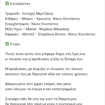
Συντελεστές :
Τραγούδι : Ευτύχης Μερτζάνης
Κιθάρες – Μπάσο – Κρουστά : Νίκος Κουτάντος
Ενορχήστρωση : Νίκος Κουτάντος
Μίξη Ήχου – Master : Μιχάλης Μαυράκης
Κάμερες – Μοντάζ – Επιμέλεια Βίντεο : Νίκος Κουτάντος
Στίχοι :
Ποιός είναι αυτός που μ’έφερε δώρο στη ζωή σου
κι έπιασες και μ΄αγκάλιασες μ’όλη τη δύναμη σου
Μ’αγκάλιασες, με έσφιξες κι ένιωσες τσι πόνους
εκείνους που με δέρνουνε εδώ και τόσους χρόνους
Δάκρυα μόνο αντί χαρές επήρες απο μένα
γιατί όλα μου τα όνειρα ειναι κατεστραμμένα
Συγνώμη πάλι θα σου πω γιατί τα δάκρυα μου
δε βγαίνουνε απο χαρά μα είναι η συντροφιά μου