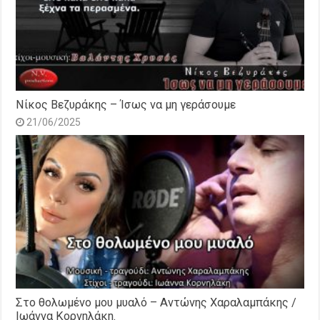
Νίκος Βεζυράκης – Ίσως να μη γεράσουμε
21/06/2025
Στο θολωμένο μου μυαλό – Αντώνης Χαραλαμπάκης /
Ιωάννα Κορνηλάκη.