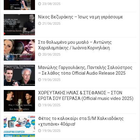
23/08/2025
Νίκος Βεζυράκης – Ίσως να μη γεράσουμε
21/06/2025
Στο θολωμένο μου μυαλό – Αντώνης
Χαραλαμπάκης / Ιωάννα Κορνηλάκη.
20/06/2025
Μανώλης Γαργουλάκης, Παντελής Σαλούστρος
– Σε λάθος τόπο Official Audio Release 2025
19/06/2025
ΧΟΡΕΥΤΑΚΗΣ ΗΛΙΑΣ & ΣΤΕΦΑΝΟΣ – ΣΤΟΝ
ΕΡΩΤΑ ΣΟΥ ΕΓΕΡΑΣΑ (Official music video 2025)
19/06/2025
Φέτος το καλοκαίρι στα S/M Χαλκιαδάκης
«χτυπάνε» 40άρια!
19/06/2025