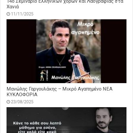
14o Σεμινάριο Ελληνικών χορών και Λαογραφίας στα
Χανιά
11/11/2025
Μανώλης Γαργουλάκης – Μικρό Αγαπημένο NEΑ
ΚΥΚΛΟΦΟΡΙΑ
23/08/2025