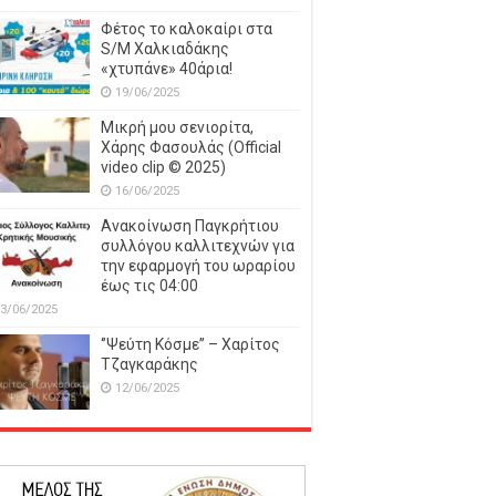
Φέτος το καλοκαίρι στα
S/M Χαλκιαδάκης
«χτυπάνε» 40άρια!
19/06/2025
Μικρή μου σενιορίτα,
Χάρης Φασουλάς (Official
video clip © 2025)
16/06/2025
Ανακοίνωση Παγκρήτιου
συλλόγου καλλιτεχνών για
την εφαρμογή του ωραρίου
έως τις 04:00
3/06/2025
‘’Ψεύτη Κόσμε’’ – Χαρίτος
Τζαγκαράκης
12/06/2025