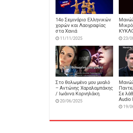
14o Σεμινάριο Ελληνικών
Μανώλ
χορών και Λαογραφίας
Μικρό
στα Χανιά
ΚΥΚΛ
11/11/2025
23/0
Στο θολωμένο μου μυαλό
Μανώλ
– Αντώνης Χαραλαμπάκης
Παντε
/ Ιωάννα Κορνηλάκη.
Σε λάθ
Audio 
20/06/2025
19/0