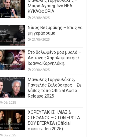
Μανώλης Γαργουλάκης –
Μικρό Αγαπημένο NEΑ
ΚΥΚΛΟΦΟΡΙΑ
23/08/2025
Νίκος Βεζυράκης – Ίσως να
μη γεράσουμε
21/06/2025
Στο θολωμένο μου μυαλό –
Αντώνης Χαραλαμπάκης /
Ιωάννα Κορνηλάκη.
20/06/2025
Μανώλης Γαργουλάκης,
Παντελής Σαλούστρος – Σε
λάθος τόπο Official Audio
Release 2025
9/06/2025
ΧΟΡΕΥΤΑΚΗΣ ΗΛΙΑΣ &
ΣΤΕΦΑΝΟΣ – ΣΤΟΝ ΕΡΩΤΑ
ΣΟΥ ΕΓΕΡΑΣΑ (Official
music video 2025)
9/06/2025