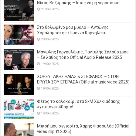
Νίκος Βεζυράκης – Ίσως να μη γεράσουμε
21/06/2025
Στο θολωμένο μου μυαλό – Αντώνης
Χαραλαμπάκης / Ιωάννα Κορνηλάκη.
20/06/2025
Μανώλης Γαργουλάκης, Παντελής Σαλούστρος
– Σε λάθος τόπο Official Audio Release 2025
19/06/2025
ΧΟΡΕΥΤΑΚΗΣ ΗΛΙΑΣ & ΣΤΕΦΑΝΟΣ – ΣΤΟΝ
ΕΡΩΤΑ ΣΟΥ ΕΓΕΡΑΣΑ (Official music video 2025)
19/06/2025
Φέτος το καλοκαίρι στα S/M Χαλκιαδάκης
«χτυπάνε» 40άρια!
19/06/2025
Μικρή μου σενιορίτα, Χάρης Φασουλάς (Official
video clip © 2025)