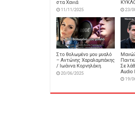
στα Χανιά
ΚΥΚΛ
11/11/2025
23/0
Στο θολωμένο μου μυαλό
Μανώλ
– Αντώνης Χαραλαμπάκης
Παντε
/ Ιωάννα Κορνηλάκη.
Σε λάθ
Audio 
20/06/2025
19/0