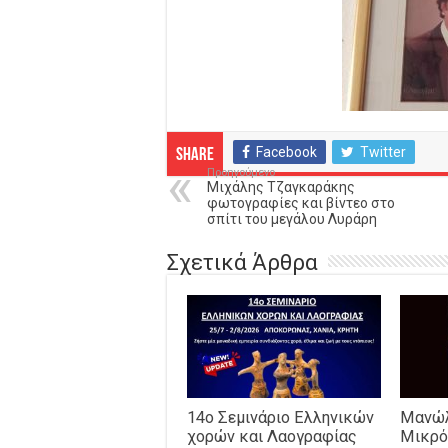
Facebook
Twitter
Share
Προηγούμενο
Μιχάλης Τζαγκαράκης
φωτογραφίες και βίντεο στο
σπίτι του μεγάλου Λυράρη
Σχετικά Άρθρα
14o Σεμινάριο Ελληνικών
Μανώλ
χορών και Λαογραφίας
Μικρό