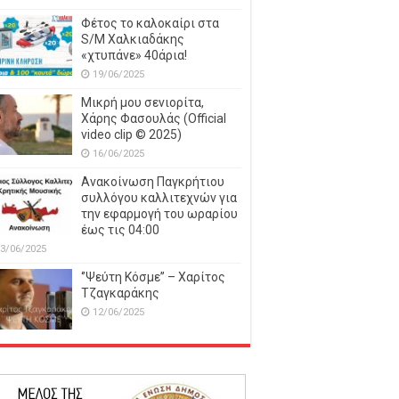
Φέτος το καλοκαίρι στα
S/M Χαλκιαδάκης
«χτυπάνε» 40άρια!
19/06/2025
Μικρή μου σενιορίτα,
Χάρης Φασουλάς (Official
video clip © 2025)
16/06/2025
Ανακοίνωση Παγκρήτιου
συλλόγου καλλιτεχνών για
την εφαρμογή του ωραρίου
έως τις 04:00
3/06/2025
‘’Ψεύτη Κόσμε’’ – Χαρίτος
Τζαγκαράκης
12/06/2025