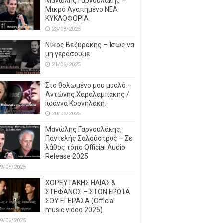
Μανώλης Γαργουλάκης –
Μικρό Αγαπημένο NEΑ
ΚΥΚΛΟΦΟΡΙΑ
23/08/2025
Νίκος Βεζυράκης – Ίσως να
μη γεράσουμε
21/06/2025
Στο θολωμένο μου μυαλό –
Αντώνης Χαραλαμπάκης /
Ιωάννα Κορνηλάκη.
20/06/2025
Μανώλης Γαργουλάκης,
Παντελής Σαλούστρος – Σε
λάθος τόπο Official Audio
Release 2025
9/06/2025
ΧΟΡΕΥΤΑΚΗΣ ΗΛΙΑΣ &
ΣΤΕΦΑΝΟΣ – ΣΤΟΝ ΕΡΩΤΑ
ΣΟΥ ΕΓΕΡΑΣΑ (Official
music video 2025)
9/06/2025