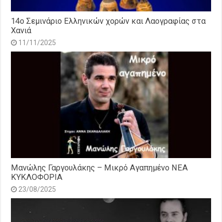
14o Σεμινάριο Ελληνικών χορών και Λαογραφίας στα
Χανιά
11/11/2025
Μανώλης Γαργουλάκης – Μικρό Αγαπημένο NEΑ
ΚΥΚΛΟΦΟΡΙΑ
23/08/2025