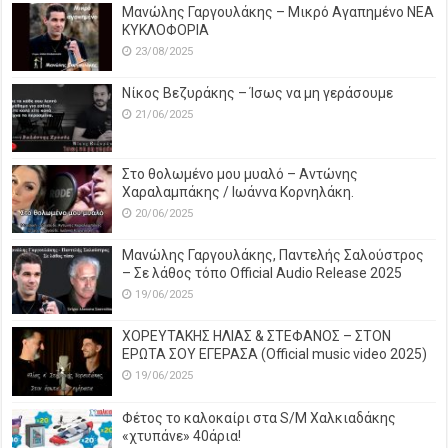
Μανώλης Γαργουλάκης – Μικρό Αγαπημένο NEΑ
ΚΥΚΛΟΦΟΡΙΑ
23/08/2025
Νίκος Βεζυράκης – Ίσως να μη γεράσουμε
21/06/2025
Στο θολωμένο μου μυαλό – Αντώνης
Χαραλαμπάκης / Ιωάννα Κορνηλάκη.
20/06/2025
Μανώλης Γαργουλάκης, Παντελής Σαλούστρος
– Σε λάθος τόπο Official Audio Release 2025
19/06/2025
ΧΟΡΕΥΤΑΚΗΣ ΗΛΙΑΣ & ΣΤΕΦΑΝΟΣ – ΣΤΟΝ
ΕΡΩΤΑ ΣΟΥ ΕΓΕΡΑΣΑ (Official music video 2025)
19/06/2025
Φέτος το καλοκαίρι στα S/M Χαλκιαδάκης
«χτυπάνε» 40άρια!