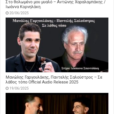
Στο θολωμένο μου μυαλό – Αντώνης Χαραλαμπάκης /
Ιωάννα Κορνηλάκη.
20/06/2025
Μανώλης Γαργουλάκης, Παντελής Σαλούστρος – Σε
λάθος τόπο Official Audio Release 2025
19/06/2025