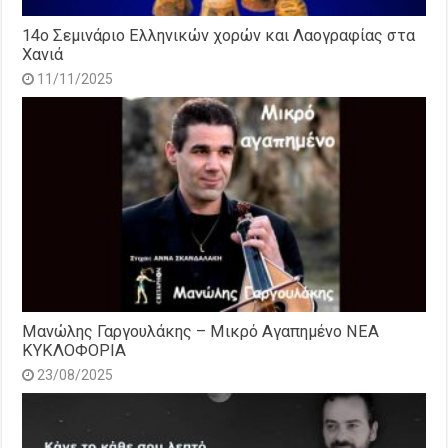
14o Σεμινάριο Ελληνικών χορών και Λαογραφίας στα
Χανιά
11/11/2025
Μανώλης Γαργουλάκης – Μικρό Αγαπημένο NEΑ
ΚΥΚΛΟΦΟΡΙΑ
23/08/2025