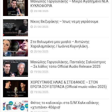
Μανώλης Γαργουλάκης – Μικρό Αγαπημένο NEΑ
ΚΥΚΛΟΦΟΡΙΑ
23/08/2025
Νίκος Βεζυράκης – Ίσως να μη γεράσουμε
21/06/2025
Στο θολωμένο μου μυαλό – Αντώνης
Χαραλαμπάκης / Ιωάννα Κορνηλάκη.
20/06/2025
Μανώλης Γαργουλάκης, Παντελής Σαλούστρος
– Σε λάθος τόπο Official Audio Release 2025
19/06/2025
ΧΟΡΕΥΤΑΚΗΣ ΗΛΙΑΣ & ΣΤΕΦΑΝΟΣ – ΣΤΟΝ
ΕΡΩΤΑ ΣΟΥ ΕΓΕΡΑΣΑ (Official music video 2025)
19/06/2025
Φέτος το καλοκαίρι στα S/M Χαλκιαδάκης
«χτυπάνε» 40άρια!